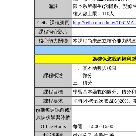
備註
限本系所學生(含輔系、雙修生
總人數上限：110人
Ceiba 課程網頁
http://ceiba.ntu.edu.tw/1061M
課程簡介影片
核心能力關聯
本課程尚未建立核心能力關連
為確保您我的權利,
一、基本函數與極限
課程概述
二、微分
三、積分
課程目標
學習基本函數的微分、積分
課程要求
平時(小考五次取四次)20%、
預期每週課前或/
與課後學習時數
Office Hours
每週二 14:00~16:00
指定閱讀
微積分乙 翁秉仁 著