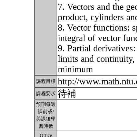
7. Vectors and the ge
product, cylinders an
8. Vector functions: 
integral of vector fun
9. Partial derivatives
limits and continuity
minimum
http://www.math.ntu.
課程目標
待補
課程要求
預期每週
課前或/
與課後學
習時數
Office