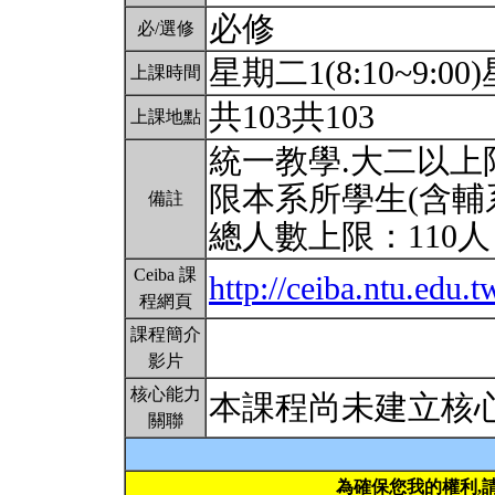
必修
必/選修
星期二1(8:10~9:00)
上課時間
共103共103
上課地點
統一教學.大二以上限
限本系所學生(含輔
備註
總人數上限：110
Ceiba 課
http://ceiba.ntu.ed
程網頁
課程簡介
影片
核心能力
本課程尚未建立核
關聯
為確保您我的權利,