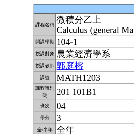
微積分乙上
課程名稱
Calculus (general Ma
104-1
開課學期
農業經濟學系
授課對象
郭庭榕
授課教師
MATH1203
課號
課程識別
201 101B1
碼
04
班次
3
學分
全年
全/半年