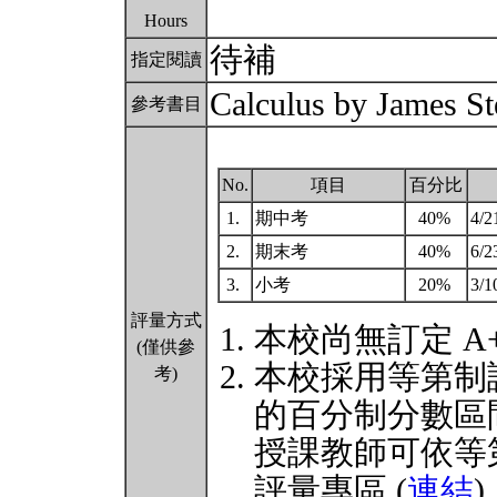
Hours
待補
指定閱讀
Calculus by James St
參考書目
No.
項目
百分比
1.
期中考
40%
4/
2.
期末考
40%
6/
3.
小考
20%
3/1
評量方式
本校尚無訂定 A
(僅供參
本校採用等第制
考)
的百分制分數區
授課教師可依等
評量專區 (
連結
)