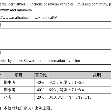
artial derivatives: Functions of several variables, limits and continuity, p
imum and minimum
p://www.math.ntu.edu.tw/~mathcal/b/
補
補
culus by James Steward-metric international version
o.
項目
百分比
說明
.
期中考
40%
4/21，範圍：5.1~6.4
.
期末考
40%
6/23，範圍：7.1~8.4
.
小考
20%
3/10, 3/24, 4/14, 5/19, 6/16
本校尚無訂定 A+ 比例上限。