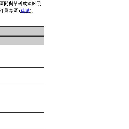
區間與單科成績對照
量專區 (
連結
)。