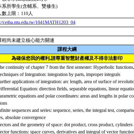
本系所學生(含輔系、雙修生)
人數上限：110人
p://ceiba.ntu.edu.tw/1041MATH1203_04
課程尚未建立核心能力關連
課程大綱
為確保您我的權利,請尊重智慧財產權及不得非法影印
he continuity of chapter 7 from the first semester: Hyperbolic functions
echniques of Integration: integration by parts, improper integrals
urther applications of integration: arc length, area of surface of revoluti
ifferential Equation: direction fields, separable equations, linear equati
arametric equations and polar coordinates: areas and lengths in polar co
ions
nfinite sequences and series: sequence, series, the integral test, comparis
es, absolute convergence
ectors and the geometry of space: dot product, cross product, cylinders
ector functions: space curves, derivatives and integral of vector functio