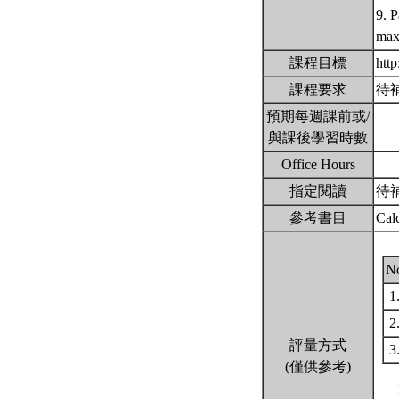
9. P
max
課程目標
htt
課程要求
待
預期每週課前或/
與課後學習時數
Office Hours
指定閱讀
待
參考書目
Cal
N
1
2
評量方式
3
(僅供參考)