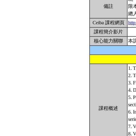
備註
限
總
Ceiba 課程網頁
htt
課程簡介影片
核心能力關聯
本
1. T
2. T
3. F
4. D
5. P
sect
課程概述
6. I
seri
7. V
8. V