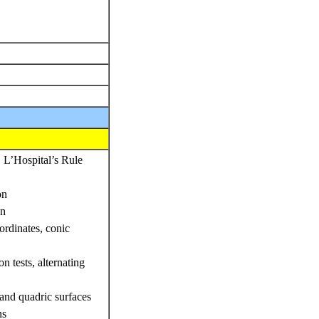
, L’Hospital’s Rule
on
on
ordinates, conic
on tests, alternating
 and quadric surfaces
ns