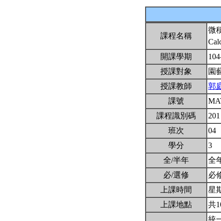
微
課程名稱
Cal
開課學期
104
授課對象
園
授課教師
郭
課號
MA
課程識別碼
201
班次
04
學分
3
全/半年
全
必/選修
必
上課時間
星期二
上課地點
共1
統