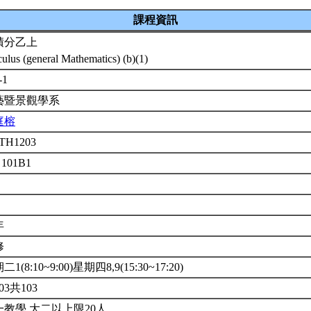
課程資訊
積分乙上
culus (general Mathematics) (b)(1)
-1
藝暨景觀學系
庭榕
TH1203
 101B1
年
修
1(8:10~9:00)星期四8,9(15:30~17:20)
03共103
一教學.大二以上限20人.