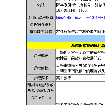
備註
限本系所學生(含輔系、雙修生
總人數上限：110人
Ceiba 課程網頁
http://ceiba.ntu.edu.tw/1051M
課程簡介影片
核心能力關聯
本課程尚未建立核心能力關連
為確保您我的權利,
上學期內容主要為了解單變數
課程概述
微性質、函數的泰勒展開式
1. 藉由微積分可釐清許多在
課程目標
2. 期望學習微積分的理論
課程要求
高中數學
預期每週課前或/
與課後學習時數
Office Hours
請參考微積分乙統一教學網站