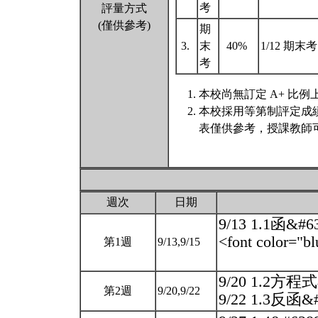
考
評量方式
(僅供參考)
期
3.
末
40%
1/12 期末考
考
本校尚無訂定 A+ 比例
本校採用等第制評定成
表僅供參考，授課教師
週次
日期
9/13 1.1函&#
<font color=
第1週
9/13,9/15
9/20 1.2方
第2週
9/20,9/22
9/22 1.3反函&