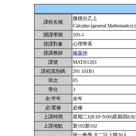
微積分乙上
課程名稱
Calculus (general Mathematics) 
開課學期
105-1
授課對象
心理學系
授課教師
楊策仲
課號
MATH1203
課程識別碼
201 101B1
班次
05
學分
3
全/半年
全年
必/選修
必修
上課時間
星期二1(8:10~9:00)星期四8,9(15
上課地點
新102新102
統一教學.大二以上限20人.