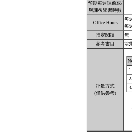
預期每週課前或/
與課後學習時數
每週
Office Hours
每週二
指定閱讀
無
參考書目
翁
N
1
2
評量方式
3
(僅供參考)