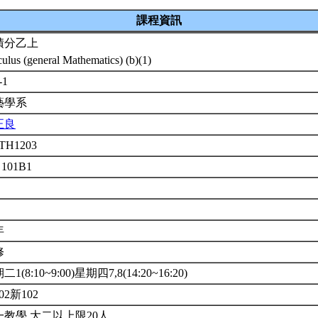
課程資訊
積分乙上
culus (general Mathematics) (b)(1)
-1
藝學系
正良
TH1203
 101B1
年
修
1(8:10~9:00)星期四7,8(14:20~16:20)
02新102
一教學.大二以上限20人.