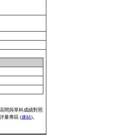
區間與單科成績對照
量專區 (
連結
)。