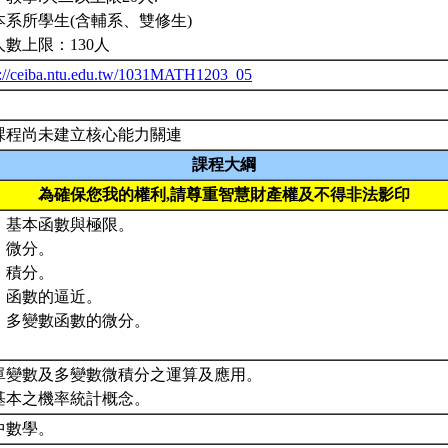
本系所學生(含輔系、雙修生)
人數上限：130人
p://ceiba.ntu.edu.tw/1031MATH1203_05
課程尚未建立核心能力關連
課程大綱
為確保您我的權利,請尊重智慧財產權及不得非法影印
、基本函數與極限。
、微分。
、積分。
、函數的逼近。
、多變數函數的微分。
. 單變數及多變數微積分之運算及應用。
. 基本之機率統計概念。
中數學。