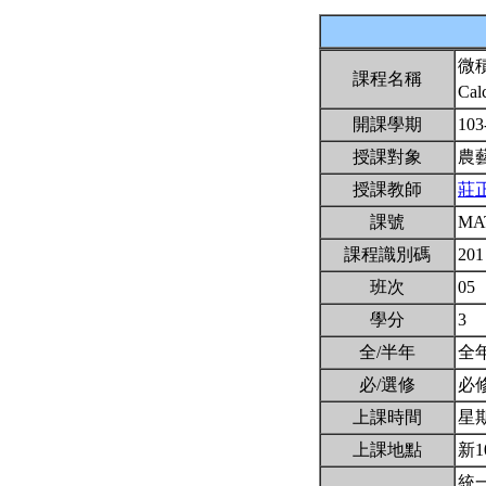
微
課程名稱
Cal
開課學期
103
授課對象
農
授課教師
莊
課號
MA
課程識別碼
201
班次
05
學分
3
全/半年
全
必/選修
必
上課時間
星期二
上課地點
新1
統