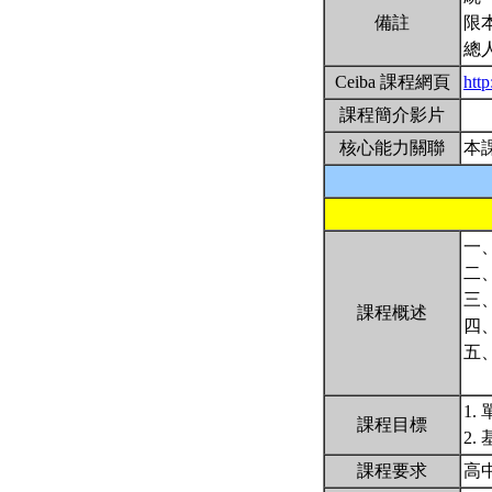
備註
限
總
Ceiba 課程網頁
htt
課程簡介影片
核心能力關聯
本
一
二
三
課程概述
四
五
1
課程目標
2
課程要求
高