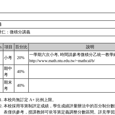
補
秉仁：微積分講義
o.
項目
百分比
說明
一學期六次小考, 時間請參考微積分乙統一教學
.
小考
20%
http://www.math.ntu.edu.tw/~mathcal/b/
期中
.
40%
考
期末
.
40%
考
本校尚無訂定 A+ 比例上限。
本校採用等第制評定成績，學生成績評量辦法中的百分制分數
表僅供參考，授課教師可依等第定義調整分數區間。詳見學習評