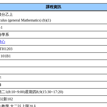
課程資訊
積分乙上
culus (general Mathematics) (b)(1)
-1
藝學系
覺心
TH1203
 101B1
年
修
1(8:10~9:00)星期四8,9(15:30~17:20)
02新102
一教學.大二以上限20人.