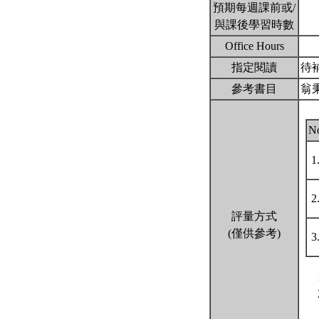
預期每週課前或/
與課後學習時數
Office Hours
指定閱讀
待
參考書目
翁
N
1
2
評量方式
(僅供參考)
3