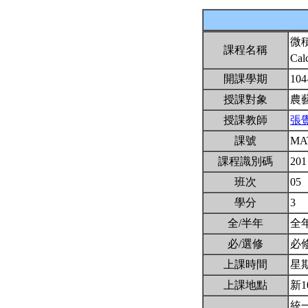
微
課程名稱
Cal
開課學期
104
授課對象
農
授課教師
張
課號
MA
課程識別碼
201
班次
05
學分
3
全/半年
全
必/選修
必
上課時間
星期二
上課地點
新1
統