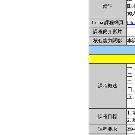
備註
限
總
Ceiba 課程網頁
htt
課程簡介影片
核心能力關聯
本
一
二
三
課程概述
四
五
1
課程目標
2
課程要求
高