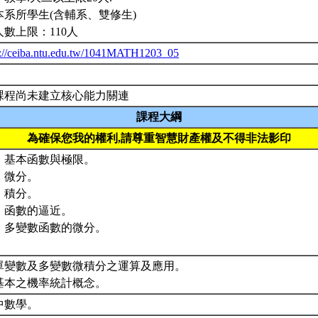
本系所學生(含輔系、雙修生)
人數上限：110人
p://ceiba.ntu.edu.tw/1041MATH1203_05
課程尚未建立核心能力關連
課程大綱
為確保您我的權利,請尊重智慧財產權及不得非法影印
、基本函數與極限。
、微分。
、積分。
、函數的逼近。
、多變數函數的微分。
. 單變數及多變數微積分之運算及應用。
. 基本之機率統計概念。
中數學。