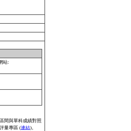
網站:
區間與單科成績對照
量專區 (
連結
)。