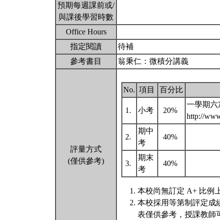
預期每週課前或/
與課後學習時數
Office Hours
指定閱讀
待補
參考書目
翁秉仁：微積分講義
No.
項目
百分比
一學期六
1.
小考
20%
http://ww
期中
2.
40%
考
評量方式
期末
(僅供參考)
3.
40%
考
本校尚無訂定 A+ 比例
本校採用等第制評定成
表僅供參考，授課教師