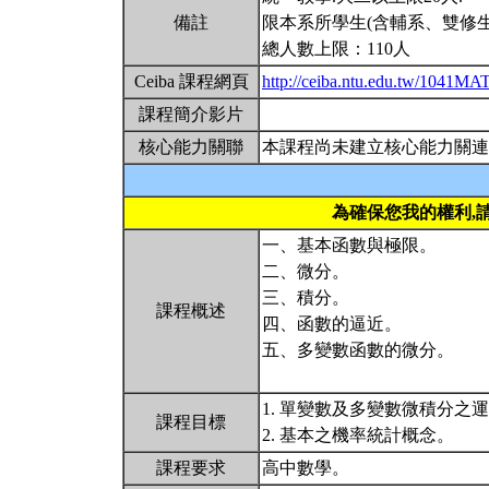
備註
限本系所學生(含輔系、雙修生
總人數上限：110人
Ceiba 課程網頁
http://ceiba.ntu.edu.tw/1041M
課程簡介影片
核心能力關聯
本課程尚未建立核心能力關連
為確保您我的權利,
一、基本函數與極限。
二、微分。
三、積分。
課程概述
四、函數的逼近。
五、多變數函數的微分。
1. 單變數及多變數微積分之
課程目標
2. 基本之機率統計概念。
課程要求
高中數學。