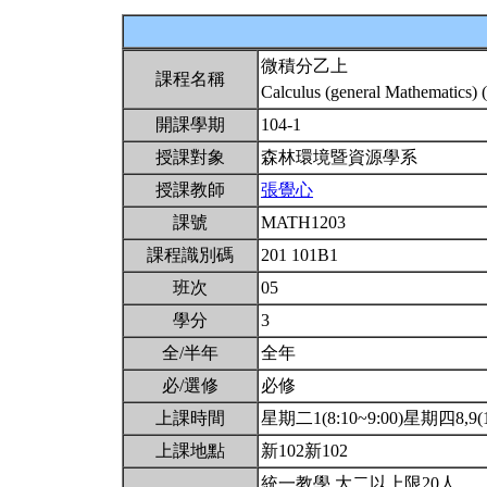
微積分乙上
課程名稱
Calculus (general Mathematics) 
開課學期
104-1
授課對象
森林環境暨資源學系
授課教師
張覺心
課號
MATH1203
課程識別碼
201 101B1
班次
05
學分
3
全/半年
全年
必/選修
必修
上課時間
星期二1(8:10~9:00)星期四8,9(15
上課地點
新102新102
統一教學.大二以上限20人.