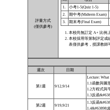
1.
小考1-5(Quiz 1-5)
2.
期中考(Midterm Exam)
評量方式
3.
期末考(Final Exam)
(僅供參考)
本校尚無訂定 A+ 比例
本校採用等第制評定成
表僅供參考，授課教師
週次
日期
Lecture: What 
1.1函數與圖
第1週
9/12,9/14
1.2方程式與
1.3反函&#638
1.3反函&#638
第2週
9/19,9/21
1.4&#6389