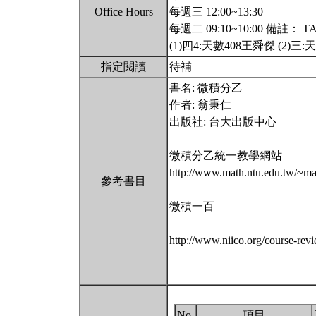
Office Hours
每週三 12:00~13:30
每週二 09:10~10:00 備註： TA課
(1)四4:天數408王舜傑 (2)三
指定閱讀
待補
書名: 微積分乙
作者: 翁秉仁
出版社: 台大出版中心
微積分乙統一教學網站
http://www.math.ntu.edu.tw/~ma
參考書目
微積一百
http://www.niico.org/cou
No.
項目