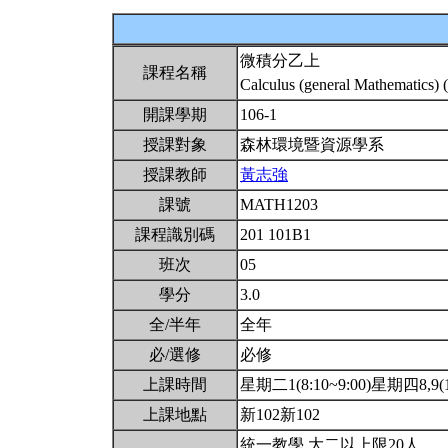
微積分乙上
課程名稱
Calculus (general Mathematics) 
開課學期
106-1
授課對象
森林環境暨資源學系
授課教師
黃志強
課號
MATH1203
課程識別碼
201 101B1
班次
05
學分
3.0
全/半年
全年
必/選修
必修
上課時間
星期二1(8:10~9:00)星期四8,9(15
上課地點
新102新102
統一教學.大二以上限20人.