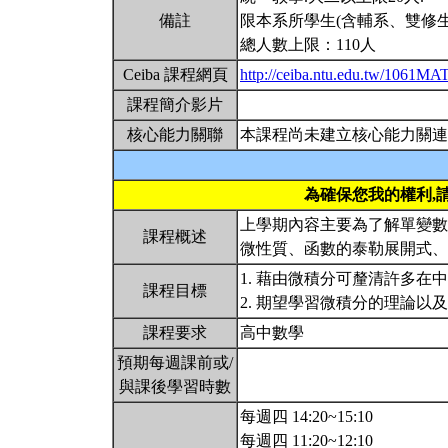
備註
限本系所學生(含輔系、雙修生
總人數上限：110人
Ceiba 課程網頁
http://ceiba.ntu.edu.tw/1061M
課程簡介影片
核心能力關聯
本課程尚未建立核心能力關連
為確保您我的權利,
上學期內容主要為了解單變數
課程概述
微性質、函數的泰勒展開式
1. 藉由微積分可釐清許多在
課程目標
2. 期望學習微積分的理論
課程要求
高中數學
預期每週課前或/
與課後學習時數
每週四 14:20~15:10
每週四 11:20~12:10