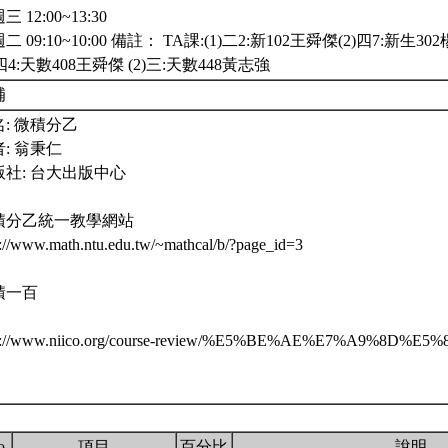
三 12:00~13:30
二 09:10~10:00 備註： TA課:(1)二2:新102王舜傑(2)四7:新生302楊峻明/
)四4:天數408王舜傑 (2)三:天數448黃志強
補
: 微積分乙
: 翁秉仁
版社: 台大出版中心
積分乙統一教學網站
p://www.math.ntu.edu.tw/~mathcal/b/?page_id=3
積一百
p://www.niico.org/course-review/%E5%BE%AE%E7%A9%8D%E
o.
項目
百分比
說明