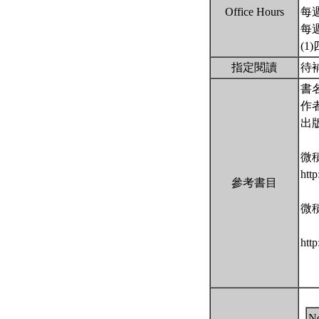
Office Hours
每週
每週
(1
指定閱讀
待
書名
作者
出
微
htt
參考書目
微
htt
N