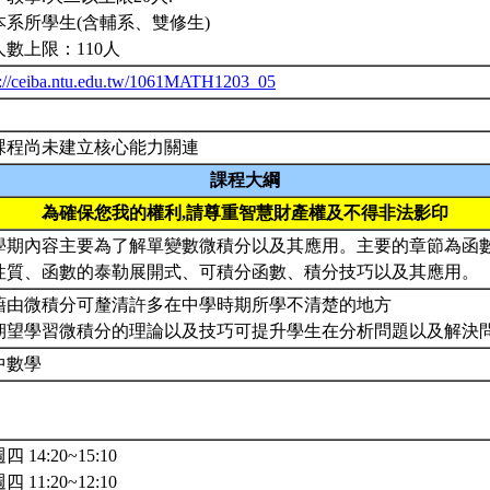
本系所學生(含輔系、雙修生)
人數上限：110人
p://ceiba.ntu.edu.tw/1061MATH1203_05
課程尚未建立核心能力關連
課程大綱
為確保您我的權利,請尊重智慧財產權及不得非法影印
學期內容主要為了解單變數微積分以及其應用。主要的章節為函
性質、函數的泰勒展開式、可積分函數、積分技巧以及其應用。
. 藉由微積分可釐清許多在中學時期所學不清楚的地方
. 期望學習微積分的理論以及技巧可提升學生在分析問題以及解決
中數學
四 14:20~15:10
四 11:20~12:10