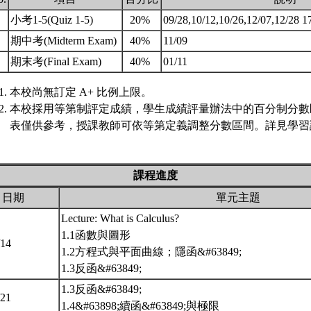
.
小考1-5(Quiz 1-5)
20%
09/28,10/12,10/26,12/07,12/2
.
期中考(Midterm Exam)
40%
11/09
.
期末考(Final Exam)
40%
01/11
本校尚無訂定 A+ 比例上限。
本校採用等第制評定成績，學生成績評量辦法中的百分制分數
表僅供參考，授課教師可依等第定義調整分數區間。詳見學習評
課程進度
日期
單元主題
Lecture: What is Calculus?
1.1函數與圖形
/14
1.2方程式與平面曲線；隱函&#63849;
1.3反函&#63849;
1.3反函&#63849;
/21
1.4&#63898;續函&#63849;與極限