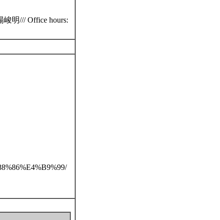
// Office hours:
5%88%86%E4%B9%99/