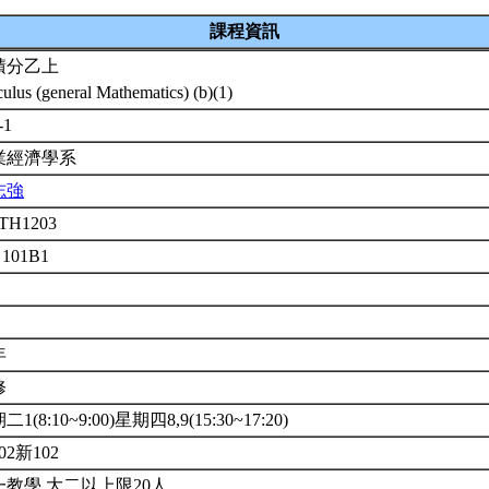
課程資訊
積分乙上
culus (general Mathematics) (b)(1)
-1
業經濟學系
志強
TH1203
 101B1
年
修
1(8:10~9:00)星期四8,9(15:30~17:20)
02新102
一教學.大二以上限20人.