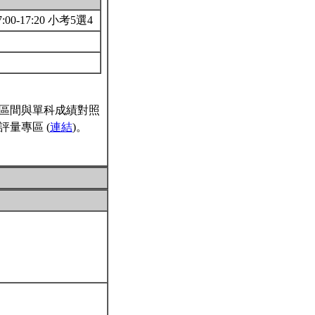
8 17:00-17:20 小考5選4
區間與單科成績對照
量專區 (
連結
)。