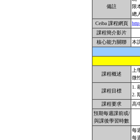
備註
限
總
Ceiba 課程網頁
htt
課程簡介影片
核心能力關聯
本
上
課程概述
微
1
課程目標
2
課程要求
高
預期每週課前或/
與課後學習時數
每週
每週