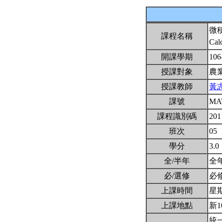
微
課程名稱
Cal
開課學期
106
授課對象
農
授課教師
黃
課號
MA
課程識別碼
201
班次
05
學分
3.0
全/半年
全
必/選修
必
上課時間
星期二
上課地點
新1
統