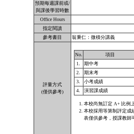
預期每週課前或/
與課後學習時數
Office Hours
指定閱讀
參考書目
翁秉仁：微積分講義
No.
項目
1.
期中考
2.
期末考
3.
小考成績
評量方式
4.
演習課成績
(僅供參考)
本校尚無訂定 A+ 比例
本校採用等第制評定成
表僅供參考，授課教師