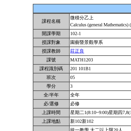
微積分乙上
課程名稱
Calculus (general Mathematics) 
開課學期
102-1
授課對象
園藝暨景觀學系
授課教師
莊正良
課號
MATH1203
課程識別碼
201 101B1
班次
05
學分
3
全/半年
全年
必/選修
必修
上課時間
星期二1(8:10~9:00)星期四7,8(14
上課地點
新102新102
統一教學.大二以上限20人.