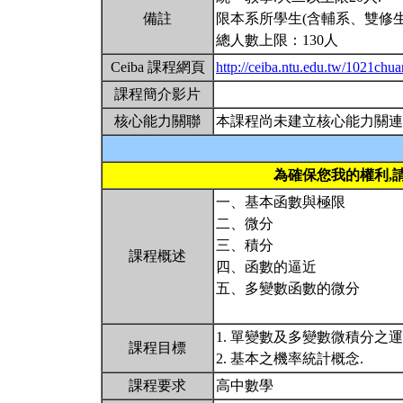
備註
限本系所學生(含輔系、雙修生
總人數上限：130人
Ceiba 課程網頁
http://ceiba.ntu.edu.tw/1021chu
課程簡介影片
核心能力關聯
本課程尚未建立核心能力關連
為確保您我的權利,
一、基本函數與極限
二、微分
三、積分
課程概述
四、函數的逼近
五、多變數函數的微分
1. 單變數及多變數微積分之
課程目標
2. 基本之機率統計概念.
課程要求
高中數學