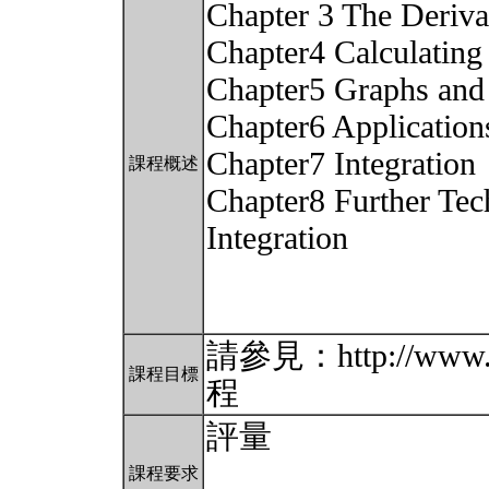
Chapter 3 The Deriva
Chapter4 Calculating 
Chapter5 Graphs and 
Chapter6 Applications
Chapter7 Integration
課程概述
Chapter8 Further Tec
Integration
請參見：http://www.m
課程目標
程
評量
課程要求