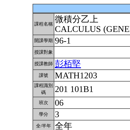
微積分乙上
課程名稱
CALCULUS (GENE
96-1
開課學期
授課對象
彭栢堅
授課教師
MATH1203
課號
課程識別
201 101B1
碼
06
班次
3
學分
全年
全/半年