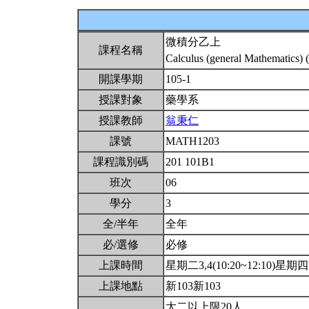
微積分乙上
課程名稱
Calculus (general Mathematics) 
開課學期
105-1
授課對象
藥學系
授課教師
翁秉仁
課號
MATH1203
課程識別碼
201 101B1
班次
06
學分
3
全/半年
全年
必/選修
必修
上課時間
星期二3,4(10:20~12:10)星期四10
上課地點
新103新103
大二以上限20人.