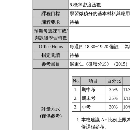
8.機率密度函數
課程目標
學習微積分的基本材料與應
課程要求
待補
預期每週課前或/
與課後學習時數
Office Hours
每週四 18:30~19:20 備註： 為
指定閱讀
待補
參考書目
翁秉仁《微積分乙》（2015
No.
項目
百分比
1.
期中考
35%
11/
2.
期末考
35%
1/1
3.
小考
30%
10
評量方式
(僅供參考)
本校建議 A+ 比例上
修課程參考。