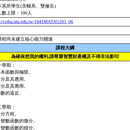
本系所學生(含輔系、雙修生)
人數上限：100人
p://ceiba.ntu.edu.tw/1041MATH1203_06
課程尚未建立核心能力關連
課程大綱
為確保您我的權利,請尊重智慧財產權及不得非法影印
一學期：
.基本函數與極限。
.微分及其應用。
.積分及其應用。
.函數的逼近。
二學期：
.微分方程。
.多變數函數的微分。
.多變數函數的積分。