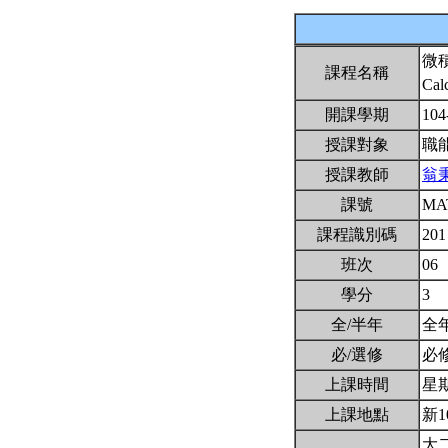
微
課程名稱
Cal
開課學期
104
授課對象
職
授課教師
翁
課號
MA
課程識別碼
201
班次
06
學分
3
全/半年
全
必/選修
必
上課時間
星期二
上課地點
新1
大二