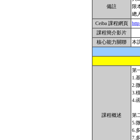
備註
限
總
Ceiba 課程網頁
htt
課程簡介影片
核心能力關聯
本
第
1
2
3
4
課程概述
第
5
6
7