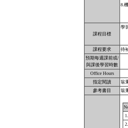
8
學
課程目標
課程要求
待
預期每週課前或/
與課後學習時數
Office Hours
指定閱讀
翁
參考書目
翁
N
1
2