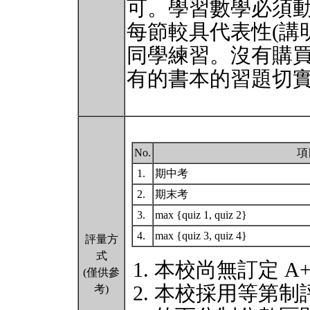
可。學習數學必須
每節較具代表性(講
同學練習。沒有購
有的書本的習題切
No.
項
1.
期中考
2.
期末考
3.
max {quiz 1, quiz 2}
4.
max {quiz 3, quiz 4}
評量方
式
本校尚無訂定 A
(僅供參
本校採用等第制
考)