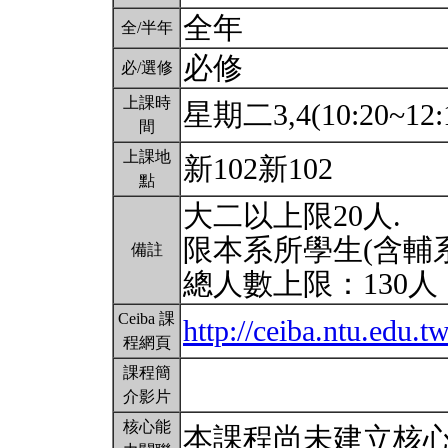
全年
全/半年
必修
必/選修
上課時
星期二3,4(10:20~12:
間
上課地
新102新102
點
大二以上限20人.
限本系所學生(含輔
備註
總人數上限：130人
Ceiba 課
http://ceiba.ntu.ed
程網頁
課程簡
介影片
核心能
本課程尚未建立核