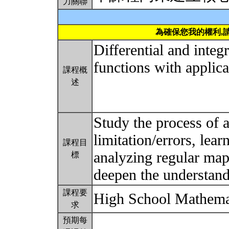
力關聯
為確保您我的權利,
Differential and integ
functions with applica
課程概
述
Study the process of 
limitation/errors, lear
課程目
analyzing regular map
標
deepen the understand
課程要
High School Mathema
求
預期每