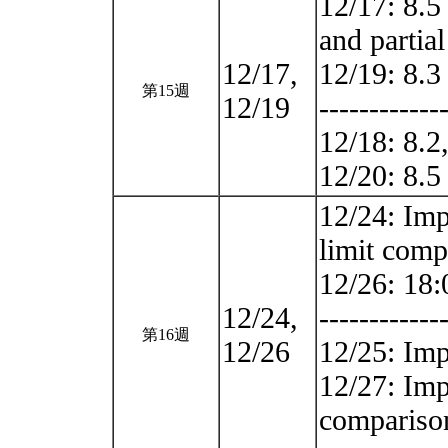
12/17: 8.5 
and partial
12/17,
12/19: 8.3
第15週
12/19
------------
12/18: 8.2,
12/20: 8.
12/24: Imp
limit comp
12/26: 18
12/24,
------------
第16週
12/26
12/25: Imp
12/27: Impr
compariso