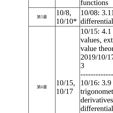
functions
10/8,
10/08: 3.1
第5週
10/10*
differenti
10/15: 4.1
values, ex
value the
2019/10/17
3
------------
10/15,
10/16: 3.9 
第6週
10/17
trigonomet
derivatives
differentia