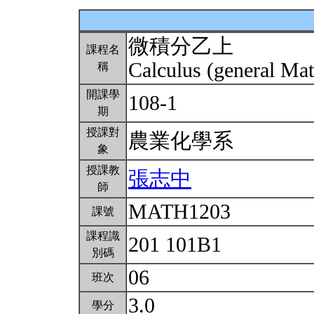
微積分乙上
課程名
Calculus (general Mat
稱
開課學
108-1
期
授課對
農業化學系
象
授課教
張志中
師
MATH1203
課號
課程識
201 101B1
別碼
06
班次
3.0
學分