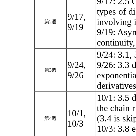
9/17: 2.5 
types of di
9/17,
involving i
第2週
9/19
9/19: Asym
continuity
9/24: 3.1, 
9/24,
9/26: 3.3 d
第3週
9/26
exponentia
derivative
10/1: 3.5 d
the chain r
10/1,
(3.4 is ski
第4週
10/3
10/3: 3.8 