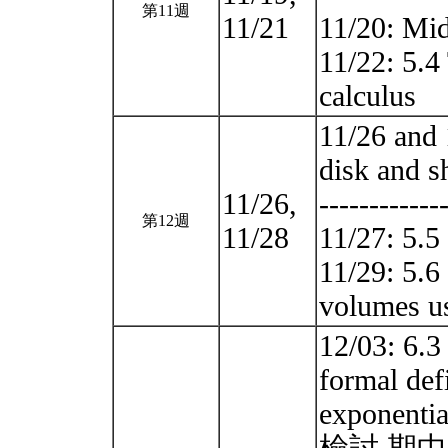
第11週
11/21
11/20: Mi
11/22: 5.4
calculus
11/26 and 
disk and s
11/26,
------------
第12週
11/28
11/27: 5.5 
11/29: 5.6
volumes us
12/03: 6.3 
formal def
exponenti