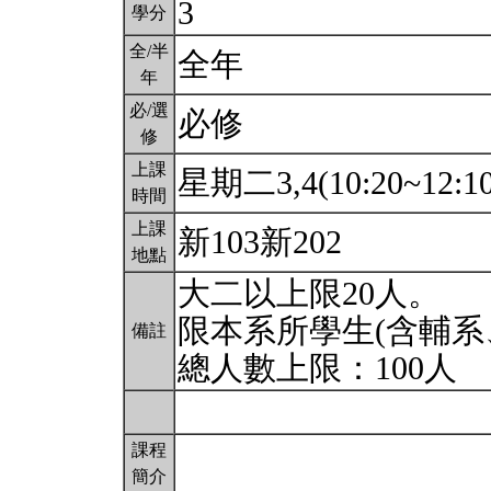
3
學分
全/半
全年
年
必/選
必修
修
上課
星期二3,4(10:20~12:1
時間
上課
新103新202
地點
大二以上限20人。
限本系所學生(含輔系
備註
總人數上限：100人
課程
簡介