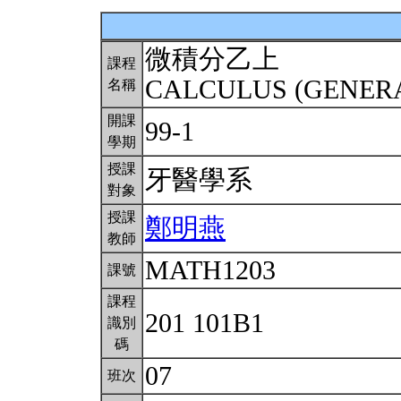
微積分乙上
課程
CALCULUS (GENERA
名稱
開課
99-1
學期
授課
牙醫學系
對象
授課
鄭明燕
教師
MATH1203
課號
課程
201 101B1
識別
碼
07
班次