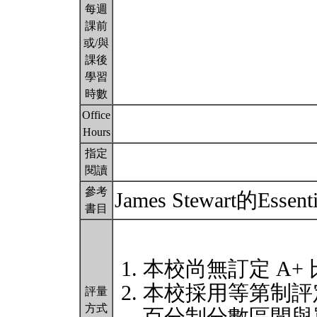
每週
課前
或/與
課後
學習
時數
Office
Hours
指定
閱讀
參考
James Stewart的Esse
書目
本校尚無訂定 A+
本校採用等第制評
評量
方式