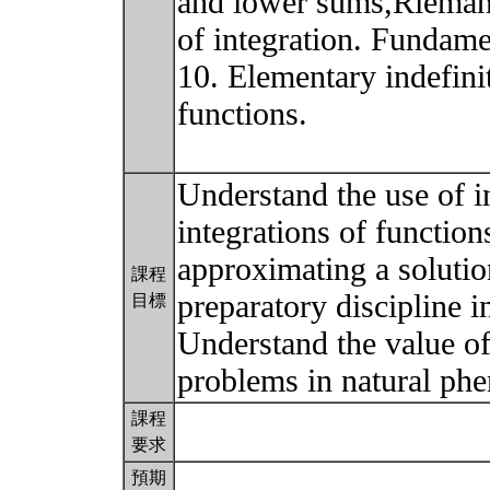
and lower sums,Riemann
of integration. Fundame
10. Elementary indefini
functions.
Understand the use of in
integrations of functio
approximating a solution
課程
preparatory discipline in
目標
Understand the value of 
problems in natural p
課程
要求
預期