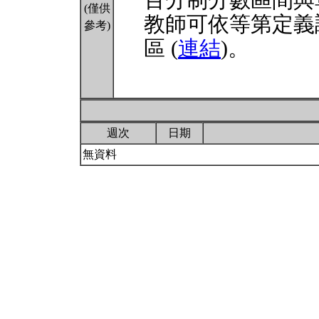
百分制分數區間與
(僅供
教師可依等第定義
參考)
區 (
連結
)。
週次
日期
無資料