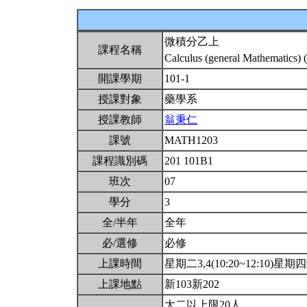
微積分乙上
課程名稱
Calculus (general Mathematics) 
開課學期
101-1
授課對象
藥學系
授課教師
翁秉仁
課號
MATH1203
課程識別碼
201 101B1
班次
07
學分
3
全/半年
全年
必/選修
必修
上課時間
星期二3,4(10:20~12:10)星期四9(
上課地點
新103新202
大二以上限20人.