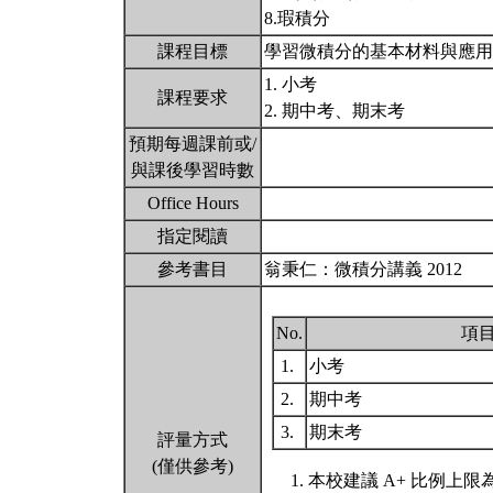
8.瑕積分
課程目標
學習微積分的基本材料與應
1. 小考
課程要求
2. 期中考、期末考
預期每週課前或/
與課後學習時數
Office Hours
指定閱讀
參考書目
翁秉仁：微積分講義 2012
No.
項
1.
小考
2.
期中考
3.
期末考
評量方式
(僅供參考)
本校建議 A+ 比例上