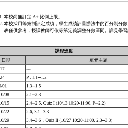
本校尚無訂定 A+ 比例上限。
本校採用等第制評定成績，學生成績評量辦法中的百分制分數
表僅供參考，授課教師可依等第定義調整分數區間。詳見學習評
課程進度
日期
單元主題
/17
---
/24
P , 1.1─1.2
0/01
1.3─1.5
10/08
2.1─2.3
10/15
2.4─2.5, Quiz I (10/13 10:20-11:00, P─2.2)
10/22
2.6, 3.1─3.3
10/29
3.4─3.6，Quiz II (10/27 10:20-11:00, 2.3─3.3)