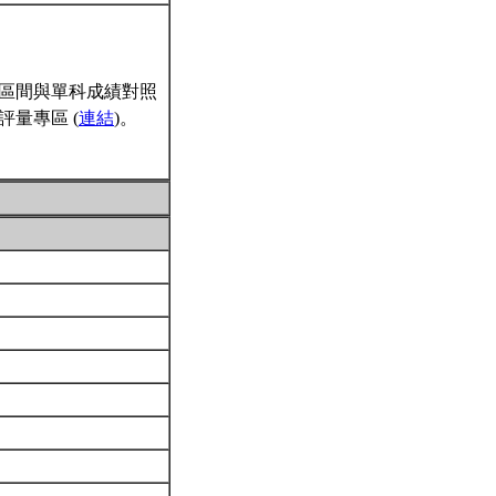
區間與單科成績對照
量專區 (
連結
)。