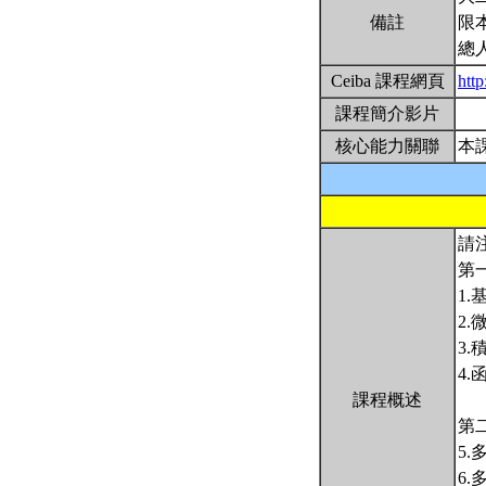
備註
限
總
Ceiba 課程網頁
htt
課程簡介影片
核心能力關聯
本
請
第
1
2
3
4
課程概述
第
5
6