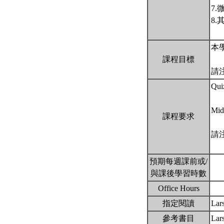
7
8
本
課程目標
請
Qu
Mid
課程要求
請
預期每週課前或/
與課後學習時數
Office Hours
指定閱讀
Lar
參考書目
Lar