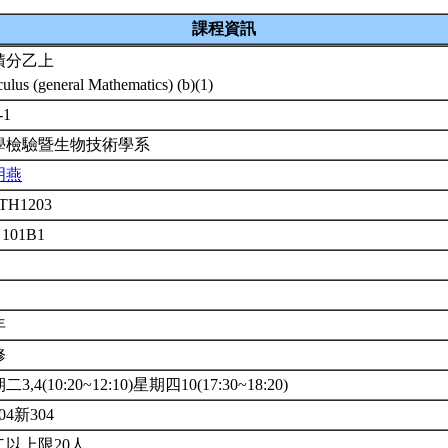
課程資訊
積分乙上
culus (general Mathematics) (b)(1)
-1
學檢驗暨生物技術學系
明燕
TH1203
 101B1
年
修
3,4(10:20~12:10)星期四10(17:30~18:20)
04新304
以上限20人.