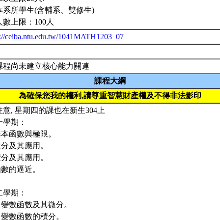
本系所學生(含輔系、雙修生)
人數上限：100人
p://ceiba.ntu.edu.tw/1041MATH1203_07
課程尚未建立核心能力關連
課程大綱
為確保您我的權利,請尊重智慧財產權及不得非法影印
注意, 星期四的課也在新生304上
一學期：
.基本函數與極限。
.微分及其應用。
.積分及其應用。
.函數的逼近。
二學期：
.多變數函數及其微分。
.多變數函數的積分。