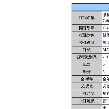
微
課程名稱
Cal
開課學期
104
授課對象
醫
授課教師
鄭
課號
MA
課程識別碼
201
班次
07
學分
3
全/半年
全
必/選修
必
上課時間
星期二
上課地點
新3
大二