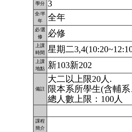
3
學分
全/半
全年
年
必/選
必修
修
上課
星期二3,4(10:20~12:1
時間
上課
新103新202
地點
大二以上限20人.
限本系所學生(含輔系
備註
總人數上限：100人
課程
簡介