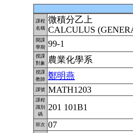
微積分乙上
課程
CALCULUS (GENERA
名稱
開課
99-1
學期
授課
農業化學系
對象
授課
鄭明燕
教師
MATH1203
課號
課程
201 101B1
識別
碼
07
班次