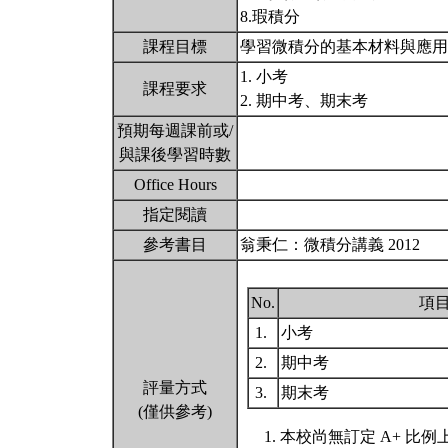
8.瑕積分
課程目標
學習微積分的基本材料與應
1. 小考
課程要求
2. 期中考、期末考
預期每週課前或/
與課後學習時數
Office Hours
指定閱讀
參考書目
翁秉仁：微積分講義 2012
No.
項
1.
小考
2.
期中考
評量方式
3.
期末考
(僅供參考)
本校尚無訂定 A+ 比例