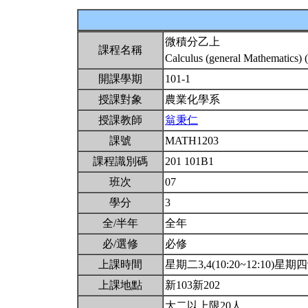
微積分乙上
課程名稱
Calculus (general Mathematics) 
開課學期
101-1
授課對象
農業化學系
授課教師
翁秉仁
課號
MATH1203
課程識別碼
201 101B1
班次
07
學分
3
全/半年
全年
必/選修
必修
上課時間
星期二3,4(10:20~12:10)星期四9(
上課地點
新103新202
大二以上限20人.