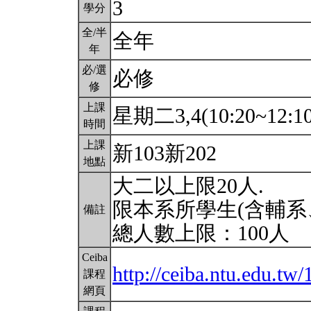
3
學分
全/半
全年
年
必/選
必修
修
上課
星期二3,4(10:20~12:1
時間
上課
新103新202
地點
大二以上限20人.
限本系所學生(含輔系
備註
總人數上限：100人
Ceiba
http://ceiba.ntu.edu.tw
課程
網頁