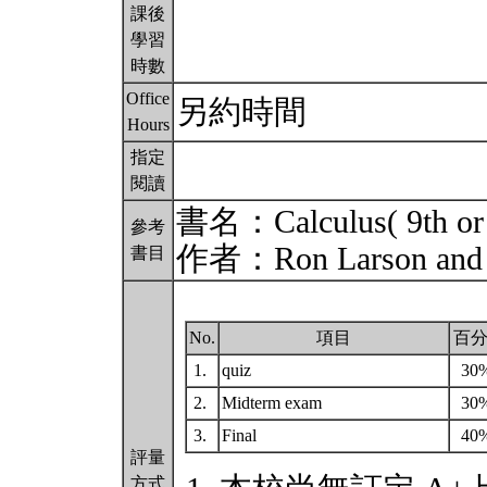
課後
學習
時數
Office
另約時間
Hours
指定
閱讀
書名：Calculus( 9th or 
參考
作者：Ron Larson and 
書目
No.
項目
百
1.
quiz
30
2.
Midterm exam
30
3.
Final
40
評量
方式