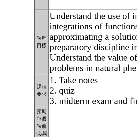
Understand the use of in
integrations of functio
approximating a solution
課程
preparatory discipline in
目標
Understand the value of 
problems in natural p
1. Take notes
課程
2. quiz
要求
3. midterm exam and fi
預期
每週
課前
或/與