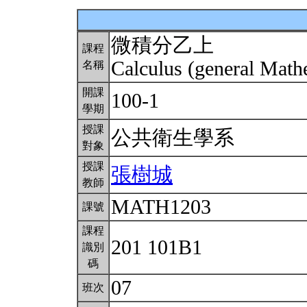
微積分乙上
課程
Calculus (general Math
名稱
開課
100-1
學期
授課
公共衛生學系
對象
授課
張樹城
教師
MATH1203
課號
課程
201 101B1
識別
碼
07
班次