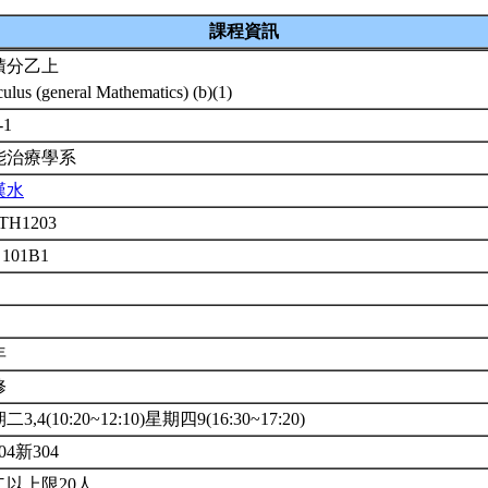
課程資訊
積分乙上
culus (general Mathematics) (b)(1)
-1
能治療學系
漢水
TH1203
 101B1
年
修
3,4(10:20~12:10)星期四9(16:30~17:20)
04新304
以上限20人.