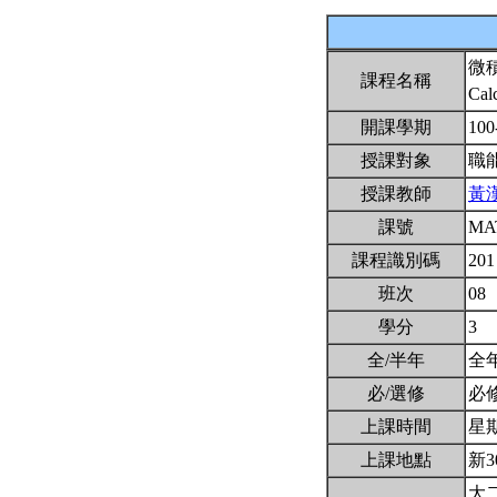
微
課程名稱
Cal
開課學期
100
授課對象
職
授課教師
黃
課號
MA
課程識別碼
201
班次
08
學分
3
全/半年
全
必/選修
必
上課時間
星期二
上課地點
新3
大二