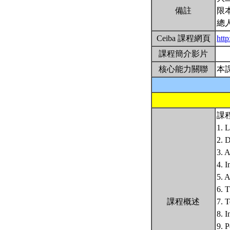
備註
限
總
Ceiba 課程網頁
htt
課程簡介影片
核心能力關聯
本
課
1. L
2. D
3. A
4. I
5. A
6. 
課程概述
7. T
8. I
9. P