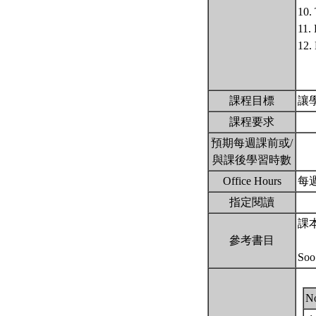
10.
11. 
12. 
課程目標
讓
課程要求
預期每週課前或/
與課後學習時數
Office Hours
每週
指定閱讀
課本
參考書目
Soo 
N