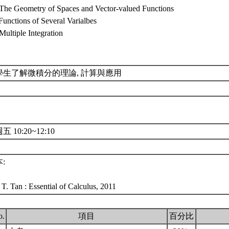
 The Geometry of Spaces and Vector-valued Functions
Functions of Several Varialbes
Multiple Integration
學生了解微積分的理論, 計算與應用
五 10:20~12:10
:
T. Tan : Essential of Calculus, 2011
o.
項目
百分比