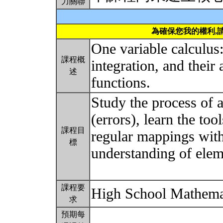
力關聯
為確保您我的權利,
One variable calculus: 
課程概
integration, and their 
述
functions.
Study the process of a
(errors), learn the to
課程目
regular mappings with
標
understanding of elem
課程要
High School Mathema
求
預期每