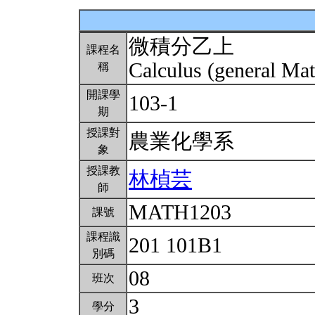
微積分乙上
課程名
Calculus (general Mat
稱
開課學
103-1
期
授課對
農業化學系
象
授課教
林楨芸
師
MATH1203
課號
課程識
201 101B1
別碼
08
班次
3
學分