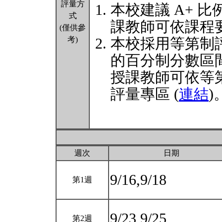
評量方
本校建議 A+ 比
式
課教師可依課程
(僅供參
考)
本校採用等第制
的百分制分數區
授課教師可依等
評量專區 (
連結
)
週次
日期
9/16,9/18
第1週
9/23,9/25
第2週