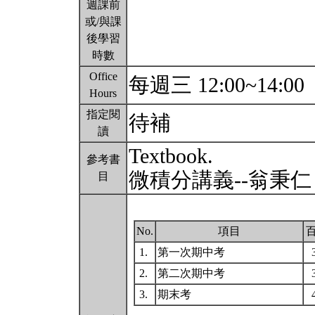
週課前
或/與課
後學習
時數
Office
每週三 12:00~14:00
Hours
指定閱
待補
讀
Textbook.
參考書
微積分講義--翁秉
目
No.
項目
1.
第一次期中考
2.
第二次期中考
3.
期末考