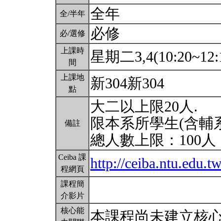
全年
全/半年
必修
必/選修
上課時
星期二3,4(10:20~12:
間
上課地
新304新304
點
大二以上限20人.
限本系所學生(含輔
備註
總人數上限：100人
Ceiba 課
http://ceiba.ntu.ed
程網頁
課程簡
介影片
核心能
本課程尚未建立核