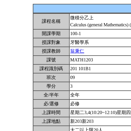
微積分乙上
課程名稱
Calculus (general Mathematics) 
開課學期
100-1
授課對象
牙醫學系
授課教師
翁秉仁
課號
MATH1203
課程識別碼
201 101B1
班次
09
學分
3
全/半年
全年
必/選修
必修
上課時間
星期二3,4(10:20~12:10)星期四9(
上課地點
新203新203
大二以上限20人.