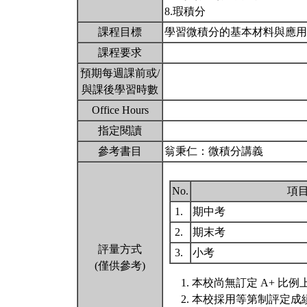
8.瑕積分
課程目標
學習微積分的基本材料與應
課程要求
預期每週課前或/
與課後學習時數
Office Hours
指定閱讀
參考書目
翁秉仁：微積分講義
No.
項
1.
期中考
2.
期末考
評量方式
3.
小考
(僅供參考)
本校尚無訂定 A+ 比例
本校採用等第制評定成