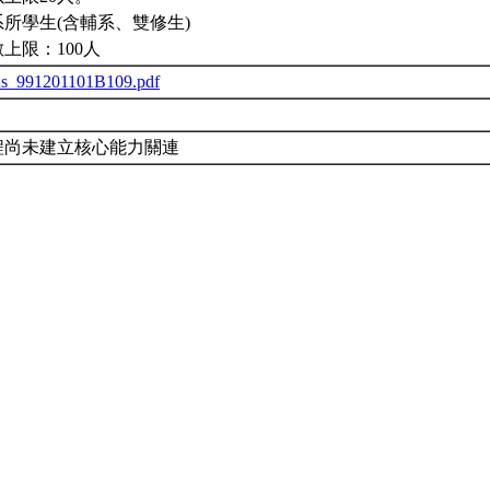
所學生(含輔系、雙修生)
上限：100人
us_991201101B109.pdf
程尚未建立核心能力關連