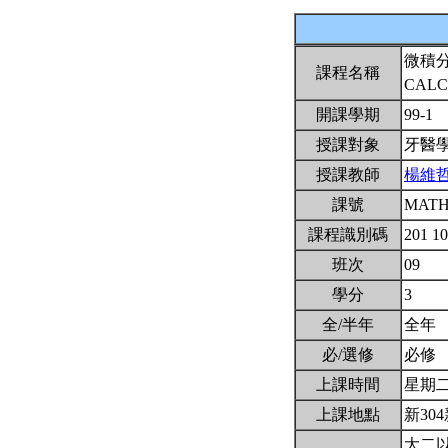
微積
課程名稱
CALC
開課學期
99-1
授課對象
牙醫
授課教師
楊維
課號
MATH
課程識別碼
201 1
班次
09
學分
3
全/半年
全年
必/選修
必修
上課時間
星期二3,
上課地點
新304
大二以