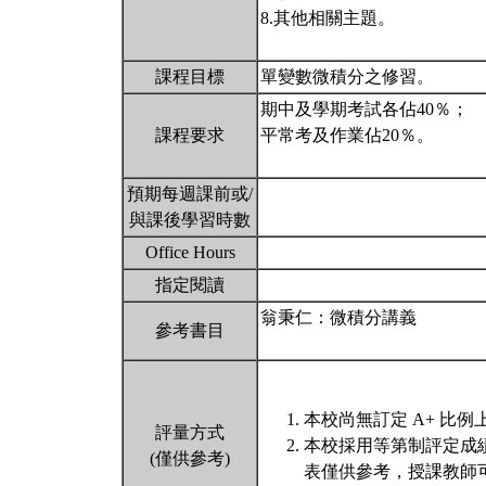
8.其他相關主題。
課程目標
單變數微積分之修習。
期中及學期考試各佔40％；
課程要求
平常考及作業佔20％。
預期每週課前或/
與課後學習時數
Office Hours
指定閱讀
翁秉仁：微積分講義
參考書目
本校尚無訂定 A+ 比例
評量方式
本校採用等第制評定成
(僅供參考)
表僅供參考，授課教師