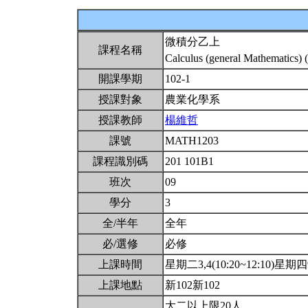
微積分乙上
課程名稱
Calculus (general Mathematics) 
開課學期
102-1
授課對象
農業化學系
授課教師
楊維哲
課號
MATH1203
課程識別碼
201 101B1
班次
09
學分
3
全/半年
全年
必/選修
必修
上課時間
星期二3,4(10:20~12:10)星期四9(
上課地點
新102新102
大二以上限20人.