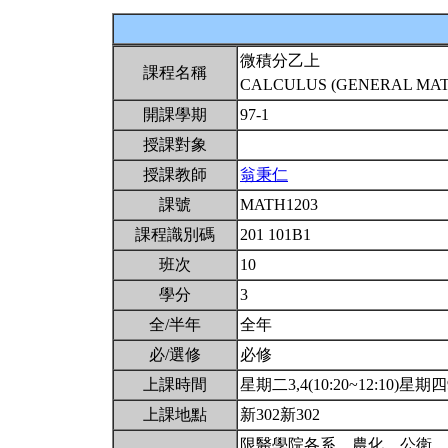
微積分乙上
課程名稱
CALCULUS (GENERAL MATH
開課學期
97-1
授課對象
授課教師
翁秉仁
課號
MATH1203
課程識別碼
201 101B1
班次
10
學分
3
全/半年
全年
必/選修
必修
上課時間
星期二3,4(10:20~12:10)星期四9(
上課地點
新302新302
限醫學院各系、農化、公衛、生