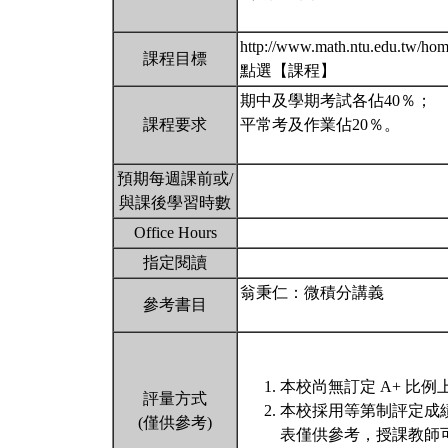
http://www.math.ntu.edu.tw/ho
課程目標
點選【課程】
期中及學期考試各佔40％；
課程要求
平常考及作業佔20％。
預期每週課前或/
與課後學習時數
Office Hours
指定閱讀
翁秉仁：微積分講義
參考書目
本校尚無訂定 A+ 比例
評量方式
本校採用等第制評定成
(僅供參考)
表僅供參考，授課教師