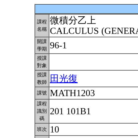
微積分乙上
課程
CALCULUS (GENERA
名稱
開課
96-1
學期
授課
對象
授課
田光復
教師
MATH1203
課號
課程
201 101B1
識別
碼
10
班次