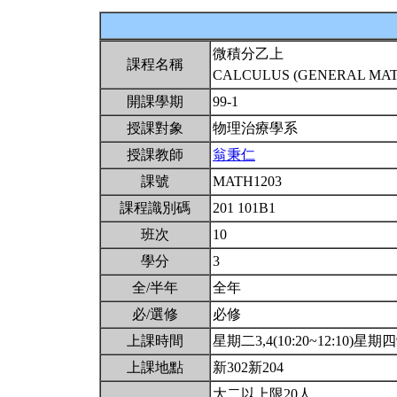
微積分乙上
課程名稱
CALCULUS (GENERAL MATH
開課學期
99-1
授課對象
物理治療學系
授課教師
翁秉仁
課號
MATH1203
課程識別碼
201 101B1
班次
10
學分
3
全/半年
全年
必/選修
必修
上課時間
星期二3,4(10:20~12:10)星期四9(
上課地點
新302新204
大二以上限20人.