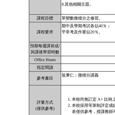
8.其他相關主題。
課程目標
單變數微積分之修習。
期中及學期考試各佔40％；
課程要求
平常考及作業佔20％。
預期每週課前或/
與課後學習時數
Office Hours
指定閱讀
翁秉仁：微積分講義
參考書目
本校尚無訂定 A+ 比例
評量方式
本校採用等第制評定成
(僅供參考)
表僅供參考，授課教師