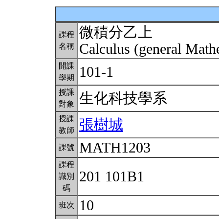
微積分乙上
課程
Calculus (general Math
名稱
開課
101-1
學期
授課
生化科技學系
對象
授課
張樹城
教師
MATH1203
課號
課程
201 101B1
識別
碼
10
班次