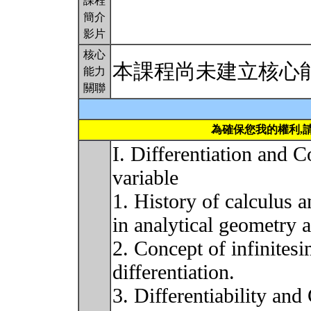
課程
簡介
影片
核心
本課程尚未建立核心
能力
關聯
為確保您我的權利,
I. Differentiation and C
variable
1. History of calculus 
in analytical geometry 
2. Concept of infinitesi
differentiation.
3. Differentiability and 