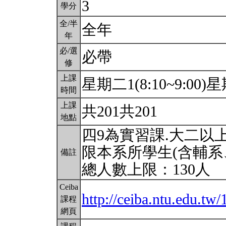
3
學分
全/半
全年
年
必/選
必帶
修
上課
星期二1(8:10~9:00)星期
時間
上課
共201共201
地點
四9為實習課.大二以上
限本系所學生(含輔系
備註
總人數上限：130人
Ceiba
http://ceiba.ntu.edu.tw/
課程
網頁