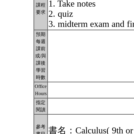
1. Take notes
課程
2. quiz
要求
3. midterm exam and f
預期
每週
課前
或/與
課後
學習
時數
Office
Hours
指定
閱讀
參考
書名：Calculus( 9th or 
書目