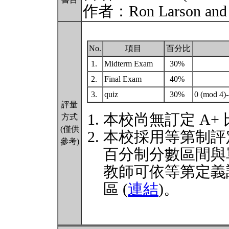
作者：Ron Larson and 
No.
項目
百分比
1.
Midterm Exam
30%
2.
Final Exam
40%
3.
quiz
30%
0 (mod 4)-
評量
本校尚無訂定 A+
方式
(僅供
本校採用等第制評
參考)
百分制分數區間與
教師可依等第定義
區 (
連結
)。