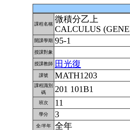
微積分乙上
課程名稱
CALCULUS (GENE
95-1
開課學期
授課對象
田光復
授課教師
MATH1203
課號
課程識別
201 101B1
碼
11
班次
3
學分
全年
全/半年