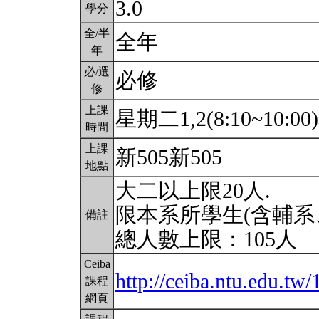
3.0
學分
全/半
全年
年
必/選
必修
修
上課
星期二1,2(8:10~10:00
時間
上課
新505新505
地點
大二以上限20人.
限本系所學生(含輔系
備註
總人數上限：105人
Ceiba
http://ceiba.ntu.edu.
課程
網頁