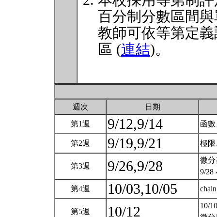
本校採用等第制評
百分制分數區間與
教師可依等第定義
區 (
連結
)。
週次
日期
9/12,9/14
第1週
函數
9/19,9/21
第2週
極限
微分
9/26,9/28
第3週
9/2
10/03,10/05
第4週
ch
10/
10/12
第5週