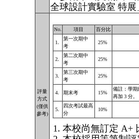
全球設計實驗室 特展」
No.
項目
百分比
第一次期中
1.
25%
考
第二次期中
2.
25%
考
第三次期中
3.
25%
考
備註：學期
評量
4.
期末考
15%
再加 3 分。
方式
四次考試最高
(僅供
5.
10%
分
參考)
本校尚無訂定 A+