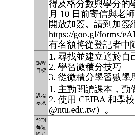
得及格分數與學分的學
月 10 日前寄信與
開放加簽。請到加簽
https://goo.gl/for
有名額將從登記者中
1. 尋找並建立適於
課程
2. 學習微積分技巧
目標
3. 從微積分學習數
1. 主動閱讀課本，
課程
2. 使用 CEIBA 和學
要求
@ntu.edu.tw）。
預期
每週
課前