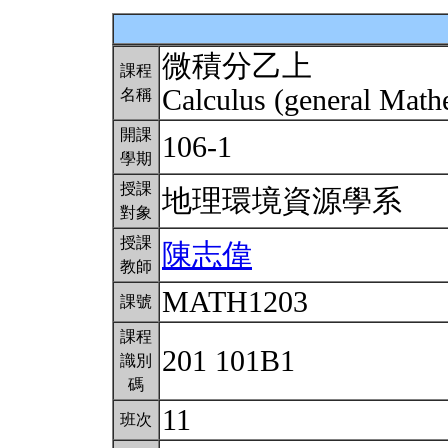
微積分乙上
課程
Calculus (general Math
名稱
開課
106-1
學期
授課
地理環境資源學系
對象
授課
陳志偉
教師
MATH1203
課號
課程
201 101B1
識別
碼
11
班次