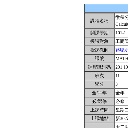
微積
課程名稱
Calcul
開課學期
101-1
授課對象
工商
授課教師
蔡聰
課號
MATH
課程識別碼
201 1
班次
11
學分
3
全/半年
全年
必/選修
必修
上課時間
星期二1,
上課地點
新302
大二以