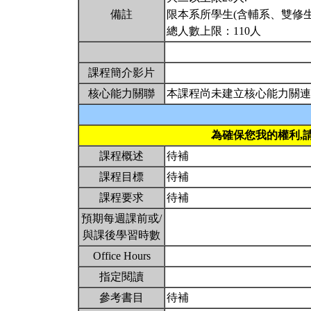
備註
限本系所學生(含輔系、雙修生
總人數上限：110人
課程簡介影片
核心能力關聯
本課程尚未建立核心能力關連
為確保您我的權利,
課程概述
待補
課程目標
待補
課程要求
待補
預期每週課前或/
與課後學習時數
Office Hours
指定閱讀
參考書目
待補