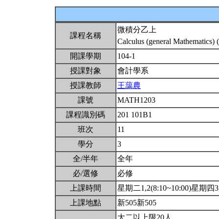
微積分乙上
課程名稱
Calculus (general Mathematics) 
開課學期
104-1
授課對象
會計學系
授課教師
王藹農
課號
MATH1203
課程識別碼
201 101B1
班次
11
學分
3
全/半年
全年
必/選修
必修
上課時間
星期二1,2(8:10~10:00)星期四3,4
上課地點
新505新505
大二以上限20人.