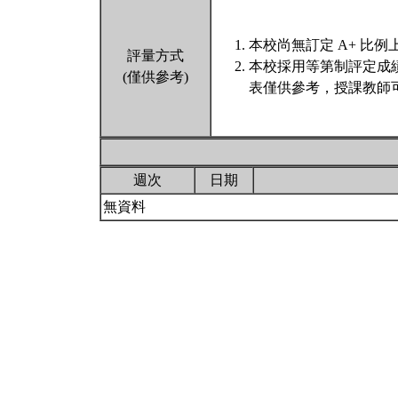
本校尚無訂定 A+ 比例
評量方式
本校採用等第制評定成
(僅供參考)
表僅供參考，授課教師
週次
日期
無資料