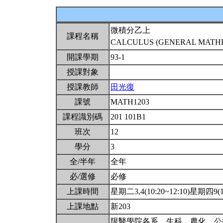
微積分乙上
課程名稱
CALCULUS (GENERAL MATHEM
開課學期
93-1
授課對象
授課教師
田光復
課號
MATH1203
課程識別碼
201 101B1
班次
12
學分
3
全/半年
全年
必/選修
必修
上課時間
星期二3,4(10:20~12:10)星期四9(16
上課地點
新203
限醫學院各系、生科、農化、公