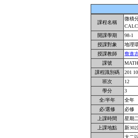
微積
課程名稱
CALC
開課學期
98-1
授課對象
地理
授課教師
詹進
課號
MATH
課程識別碼
201 1
班次
12
學分
3
全/半年
全年
必/選修
必修
上課時間
星期二1,
上課地點
新302
大二以