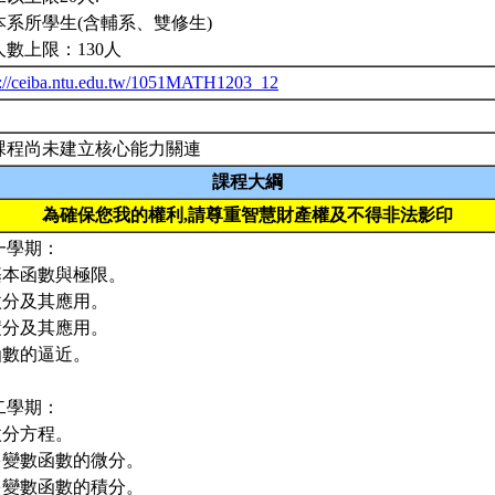
本系所學生(含輔系、雙修生)
人數上限：130人
p://ceiba.ntu.edu.tw/1051MATH1203_12
課程尚未建立核心能力關連
課程大綱
為確保您我的權利,請尊重智慧財產權及不得非法影印
一學期：
.基本函數與極限。
.微分及其應用。
.積分及其應用。
.函數的逼近。
二學期：
.微分方程。
.多變數函數的微分。
.多變數函數的積分。