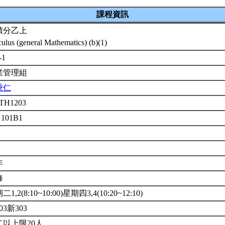
課程資訊
積分乙上
culus (general Mathematics) (b)(1)
-1
業管理組
秉仁
TH1203
 101B1
年
修
1,2(8:10~10:00)星期四3,4(10:20~12:10)
03新303
以上限20人.