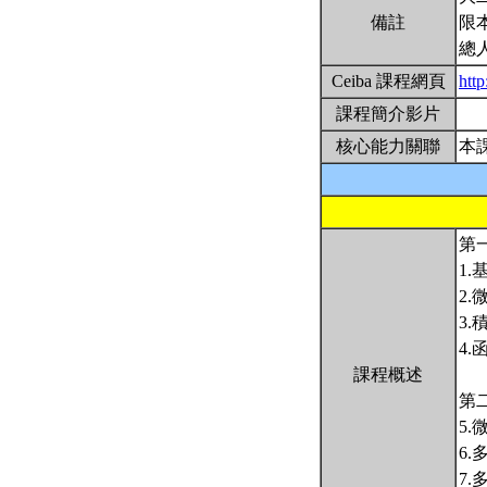
備註
限
總
Ceiba 課程網頁
htt
課程簡介影片
核心能力關聯
本
第
1
2
3
4
課程概述
第
5
6
7