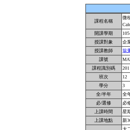
微
課程名稱
Cal
開課學期
105
授課對象
企
授課教師
翁
課號
MA
課程識別碼
201
班次
12
學分
3
全/半年
全
必/選修
必
上課時間
星期二
上課地點
新3
大二