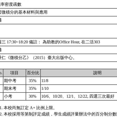
.機率密度函數
習微積分的基本材料與應用
補
三 17:30~18:20 備註： 為助教的Office Hour, 在二活303
補
秉仁《微積分乙》（2015）臺大出版中心。
o.
項目
百分比
說明
.
期中考
35%
11/8
.
期末考
35%
1/10
.
小考
30%
10/6、10/20、12/1、12/22, 四選三次最好
本校尚無訂定 A+ 比例上限。
本校採用等第制評定成績，學生成績評量辦法中的百分制分數