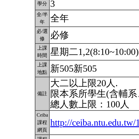
3
學分
全/半
全年
年
必/選
必修
修
上課
星期二1,2(8:10~10:00
時間
上課
新505新505
地點
大二以上限20人.
限本系所學生(含輔系
備註
總人數上限：100人
Ceiba
http://ceiba.ntu.edu.
課程
網頁