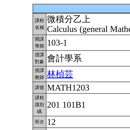
微積分乙上
課程
Calculus (general Math
名稱
開課
103-1
學期
授課
會計學系
對象
授課
林楨芸
教師
MATH1203
課號
課程
201 101B1
識別
碼
12
班次