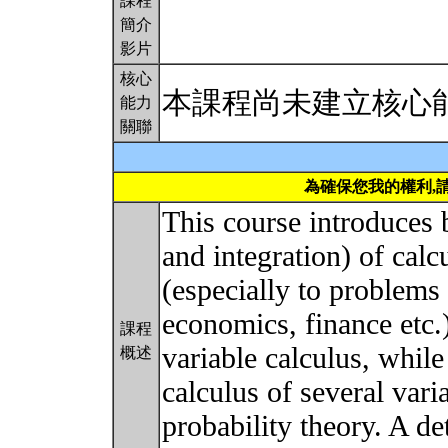
課程
簡介
影片
核心
本課程尚未建立核心
能力
關聯
為確保您我的權利,
This course introduces b
and integration) of calc
(especially to problems
economics, finance etc.)
課程
variable calculus, whil
概述
calculus of several vari
probability theory. A de