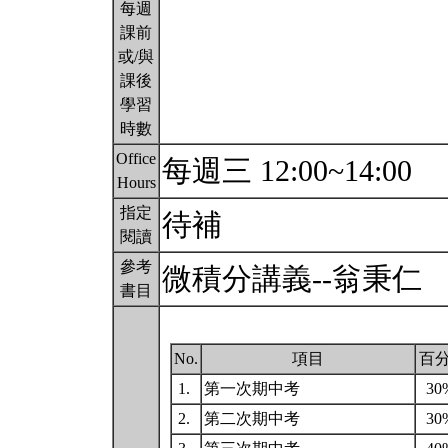
每週
課前
或/與
課後
學習
時數
Office
每週三 12:00~14:00
Hours
指定
待補
閱讀
參考
微積分講義--翁秉仁
書目
No.
項目
百
1.
第一次期中考
30
2.
第二次期中考
30