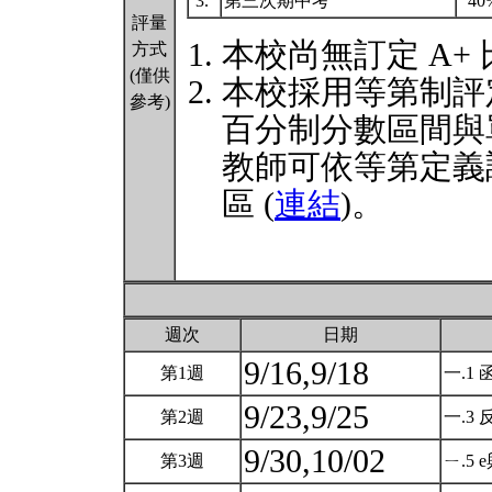
3.
第三次期中考
40
評量
本校尚無訂定 A+
方式
(僅供
本校採用等第制評
參考)
百分制分數區間與
教師可依等第定義
區 (
連結
)。
週次
日期
9/16,9/18
第1週
一.1
9/23,9/25
第2週
一.3
9/30,10/02
第3週
ㄧ.5