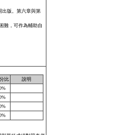
，商周出版。第六章與第
到困難，可作為輔助自
。
分比
說明
0%
0%
0%
0%