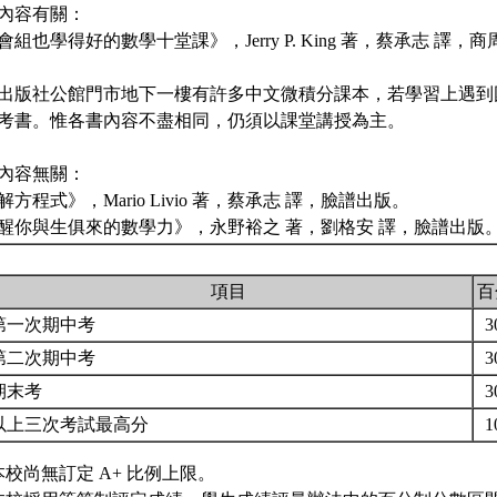
內容有關：
社會組也學得好的數學十堂課》，Jerry P. King 著，蔡承志 譯
五南出版社公館門市地下一樓有許多中文微積分課本，若學習上遇
考書。惟各書內容不盡相同，仍須以課堂講授為主。
內容無關：
無解方程式》，Mario Livio 著，蔡承志 譯，臉譜出版。
《喚醒你與生俱來的數學力》，永野裕之 著，劉格安 譯，臉譜出版
項目
百
第一次期中考
3
第二次期中考
3
期末考
3
以上三次考試最高分
1
本校尚無訂定 A+ 比例上限。