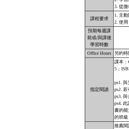
3. 
1. 
課程要求
2. 使用
預期每週課
前或/與課後
學習時數
Office Hours
另約時間 
課本：Cal
5；ISBN
ps1
指定閱讀
ps2
ps3
ps4
書的能
的班級
推薦閱