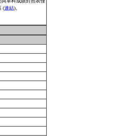
間與單科成績對照表僅
(
連結
)。