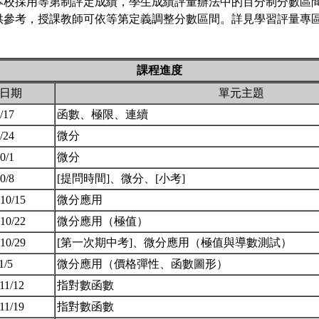
本校採用等第制評定成績，學生成績評量辦法中的百分制分數區
供參考，授課教師可依等第定義調整分數區間。詳見學習評量專區 
課程進度
日期
單元主題
9/17
函數、極限、連續
9/24
微分
10/1
微分
10/8
[提問時間]、微分、[小考]
 10/15
微分應用
 10/22
微分應用（極值）
 10/29
[第一次期中考]、微分應用（極值與導數測試）
11/5
微分應用（價格彈性、函數圖形）
 11/12
指對數函數
 11/19
指對數函數