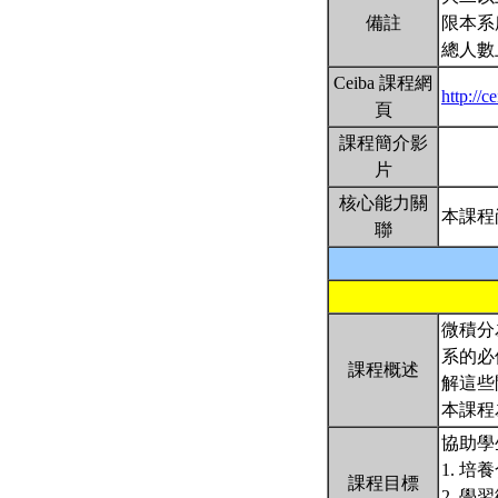
備註
限本系
總人數
Ceiba 課程網
http://
頁
課程簡介影
片
核心能力關
本課程
聯
微積分
系的必
課程概述
解這些
本課程
協助學
1. 
課程目標
2. 