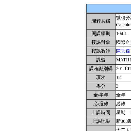
微積分
課程名稱
Calculu
開課學期
104-1
授課對象
國際
授課教師
陳志偉
課號
MATH
課程識別碼
201 10
班次
12
學分
3
全/半年
全年
必/選修
必修
上課時間
星期二1,2
上課地點
新303
大二以