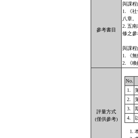
與課程
1. 《
八章。
2. 
參考書目
修之參
與課程
1. 《
2. 
No.
1.
2.
3.
評量方式
4.
(僅供參考)