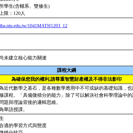
所學生(含輔系、雙修生)
上限：120人
ceiba.ntu.edu.tw/1041MATH1203_12
尚未建立核心能力關連
課程大綱
為確保您我的權利,請尊重智慧財產權及不得非法影印
為近代數學之基石，是各種數學應用中不可或缺的基礎知識，也
修課程。「具備微積分的能力」除了可以解決社會科學理論中的
問題與理論背後的邏輯思維。
為華語授課。
生
培養合適的學習方式與態度
學習微積分技巧