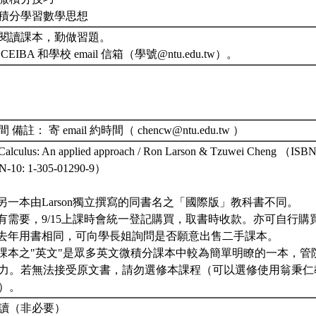
從微積分學習數學思想
主動閱讀課本，勤做習題。
 CEIBA 和學校 email 信箱（學號@ntu.edu.tw）。
備註： 寄 email 約時間（ chencw@ntu.edu.tw ）
culus: An applied approach / Ron Larson & Tzuwei Cheng （ISBN-
-10: 1-305-01290-9）
. 與另一本由Larson獨立撰寫的同書名之「國際版」教科書不同。
. 若有需要，9/15上課時會統一登記購買，取書時收款。亦可自行購
. 與去年用書相同，可向學長姐詢問是否願意出售二手課本。
. 此課本之"英文"是眾多英文微積分課本中較為簡單明瞭的一本，
力。若無法接受原文書，請勿選修本課程（可以選修使用翁秉仁
）。
讀（非必要）