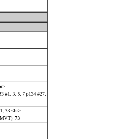
br>
 #1, 3, 5, 7 p134 #27,
31, 33 <br>
69(MVT), 73