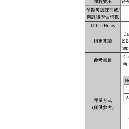
課程要求
待
預期每週課前或/
與課後學習時數
Office Hours
"Cal
指定閱讀
ISB
htt
"Ca
參考書目
htt
N
1
2
評量方式
(僅供參考)