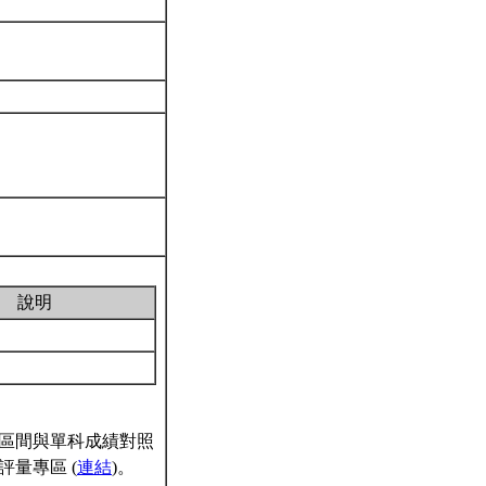
說明
區間與單科成績對照
量專區 (
連結
)。