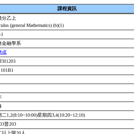
課程資訊
積分乙上
culus (general Mathematics) (b)(1)
-1
務金融學系
聰成
TH1203
 101B1
年
修
1,2(8:10~10:00)星期四3,4(10:20~12:10)
03普203
以上限20人.