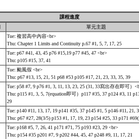
課程進度
期
單元主題
Tue: 複習高中內容<br>
Thu: Chapter 1 Limits and Continuity p.67 #1, 5, 7, 17, 25
Tue: p67 #41, 43, 45 p76 #15,19 p77 #45, 47 <br>
Thu: p105 #15, 37, 41
Tue: 颱風假 <br>
Thu: p67 #13, 15, 21, 51 p68 #53 p105 #17, 21, 23, 33, 35, 39
Tue: p58 #7, 9 p76 #1, 3, 11, 13, 23, 25 (31, 33寫出存在即可）<
Thu: p115 #1, 3, 5, 7(equation即可）p117 #35, 37 p124 #3, 11 p133
29
Tue: p140 #11, 13, 17, 19 p141 #35, 37 p145 #1, 5 p146 #11, 21, 
Thu: p67 #27, 28(3/5) p153 #1, 17, 19, 23 p154 #25, 33 p171 #
Tue: p168 #5, 7, 26, 41 p171 #71, 75 p193 #23, 29 <br>
Thu: p154 #35 p201 #7, 9 p202 #44, 45, 47 p248 #9, 11, 17, 21