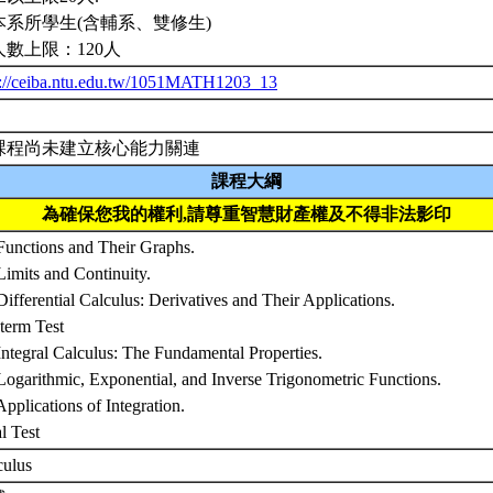
本系所學生(含輔系、雙修生)
人數上限：120人
p://ceiba.ntu.edu.tw/1051MATH1203_13
課程尚未建立核心能力關連
課程大綱
為確保您我的權利,請尊重智慧財產權及不得非法影印
 Functions and Their Graphs.
Limits and Continuity.
Differential Calculus: Derivatives and Their Applications.
term Test
Integral Calculus: The Fundamental Properties.
Logarithmic, Exponential, and Inverse Trigonometric Functions.
Applications of Integration.
al Test
culus