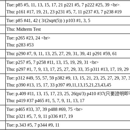
Tue: p85 #5, 11, 13, 15, 17, 21 p221 #5, 7 p222 #25, 39 <br>
Thu: p161 #17, 19, 21, 23 p231 #5, 7, 11 p237 #3, 7 p238 #19
Tue: p85 #41, 42 ( 3/(2sqrt(5)) ) p103 #1, 3, 5
Thu: Midterm Test
Tue: p265 #23, 24 <br>
Thu: p283 #53
Thu: p290 #7, 9, 11, 13, 25, 27, 29, 31, 39, 41 p291 #59, 61
Tue: p257 #5, 7 p258 #11, 13, 15, 19, 29, 31 <br>
Thu: p297 #1, 7, 9, 13, 17, 25, 27, 29, 33, 35 p311 #13, 17, 19, 29
Tue: p312 #49, 55, 57, 59 p382 #9, 13, 15, 21, 23, 25, 27, 29, 37,
Thu: p390 #13, 15, 17, 33 p397 #9,11,13,15,21,23,43,45
Tue: p.409 #11, 13, 15, 17, 23, 25, 26(pi/3) p410 #37(只要證明即
Thu: p419 #37 p465 #1, 5, 7, 9, 11, 13, 17
Tue: p465 #33, 37, 39 p488 #69, 75 <br>
Thu: p321 #5, 7, 9, 11 p336 #17, 19
Tue: p.343 #5, 7 p344 #9, 11