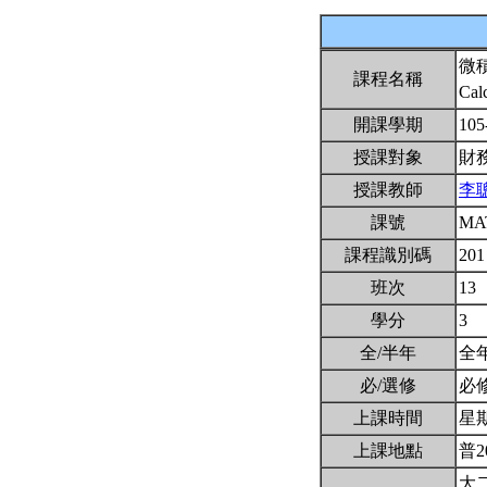
微
課程名稱
Cal
開課學期
105
授課對象
財
授課教師
李
課號
MA
課程識別碼
201
班次
13
學分
3
全/半年
全
必/選修
必
上課時間
星期二
上課地點
普2
大二