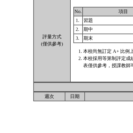
No.
項目
1.
習題
2.
期中
評量方式
3.
期末
(僅供參考)
本校尚無訂定 A+ 比例
本校採用等第制評定成
表僅供參考，授課教師
週次
日期