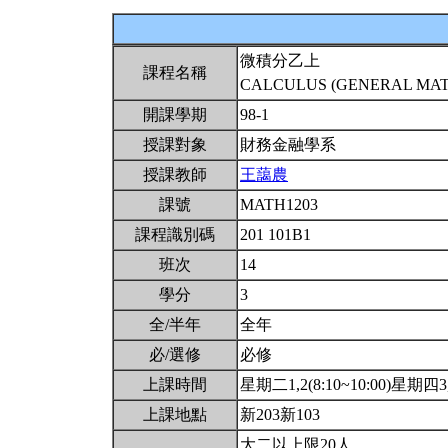
微積分乙上
課程名稱
CALCULUS (GENERAL MATH
開課學期
98-1
授課對象
財務金融學系
授課教師
王藹農
課號
MATH1203
課程識別碼
201 101B1
班次
14
學分
3
全/半年
全年
必/選修
必修
上課時間
星期二1,2(8:10~10:00)星期四3,4
上課地點
新203新103
大二以上限20人.