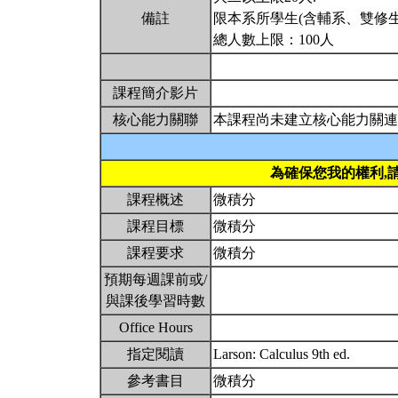
備註
限本系所學生(含輔系、雙修生
總人數上限：100人
課程簡介影片
核心能力關聯
本課程尚未建立核心能力關連
為確保您我的權利,
課程概述
微積分
課程目標
微積分
課程要求
微積分
預期每週課前或/
與課後學習時數
Office Hours
指定閱讀
Larson: Calculus 9th ed.
參考書目
微積分