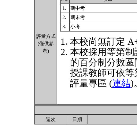
1.
期中考
2.
期末考
3.
小考
評量方式
本校尚無訂定 A
(僅供參
本校採用等第制
考)
的百分制分數區
授課教師可依等
評量專區 (
連結
)
週次
日期