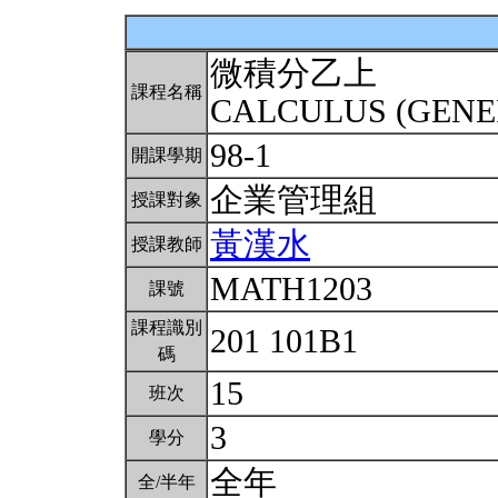
微積分乙上
課程名稱
CALCULUS (GENE
98-1
開課學期
企業管理組
授課對象
黃漢水
授課教師
MATH1203
課號
課程識別
201 101B1
碼
15
班次
3
學分
全年
全/半年