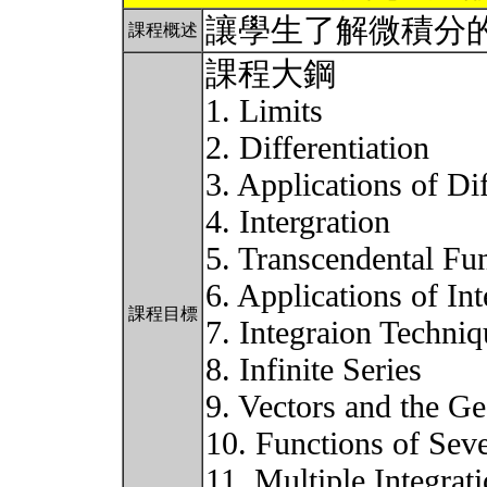
讓學生了解微積分的
課程概述
課程大鋼
1. Limits
2. Differentiation
3. Applications of Dif
4. Intergration
5. Transcendental Fu
6. Applications of Int
課程目標
7. Integraion Techniq
8. Infinite Series
9. Vectors and the G
10. Functions of Seve
11. Multiple Integrat