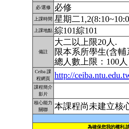
必修
必/選修
星期二1,2(8:10~10:0
上課時間
綜101綜101
上課地點
大二以上限20人.
限本系所學生(含輔
備註
總人數上限：100
Ceiba 課
http://ceiba.ntu.edu.
程網頁
課程簡介
影片
核心能力
本課程尚未建立核
關聯
為確保您我的權利,