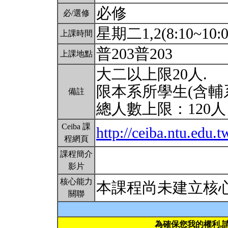
必修
必/選修
星期二1,2(8:10~10:0
上課時間
普203普203
上課地點
大二以上限20人.
限本系所學生(含輔
備註
總人數上限：120
Ceiba 課
http://ceiba.ntu.ed
程網頁
課程簡介
影片
核心能力
本課程尚未建立核
關聯
為確保您我的權利,