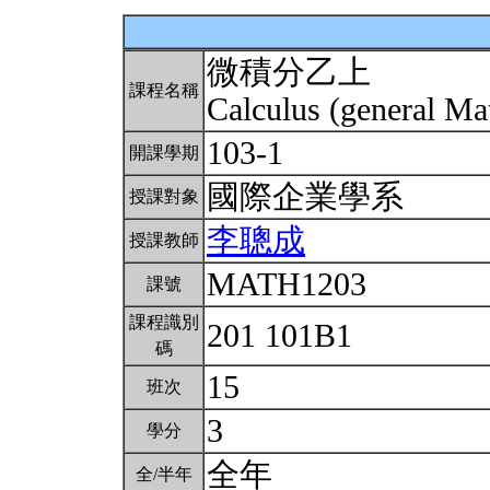
微積分乙上
課程名稱
Calculus (general Ma
103-1
開課學期
國際企業學系
授課對象
李聰成
授課教師
MATH1203
課號
課程識別
201 101B1
碼
15
班次
3
學分
全年
全/半年