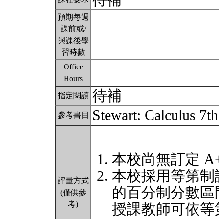
待補
預期每週
課前或/
與課後學
習時數
Office
Hours
待補
指定閱讀
Stewart: Calculus 7t
參考書目
本校尚無訂定 A
本校採用等第制
評量方式
的百分制分數區
(僅供參
考)
授課教師可依等