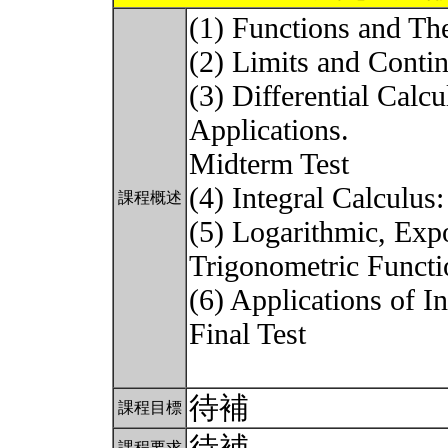
(1) Functions and Th
(2) Limits and Contin
(3) Differential Calc
Applications.
Midterm Test
(4) Integral Calculus
課程概述
(5) Logarithmic, Expo
Trigonometric Functi
(6) Applications of In
Final Test
待補
課程目標
課程要求