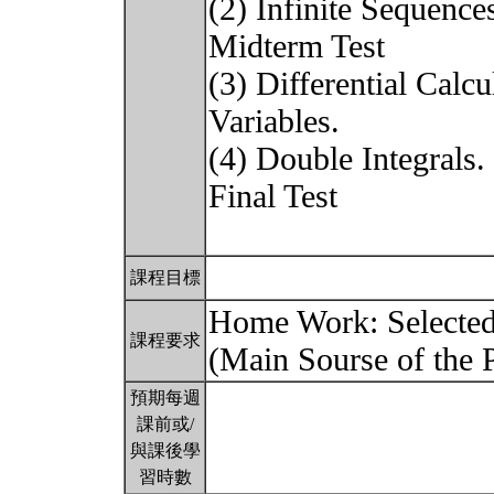
(2) Infinite Sequence
Midterm Test
(3) Differential Calc
Variables.
(4) Double Integrals.
Final Test
課程目標
Home Work: Selected
課程要求
(Main Sourse of the P
預期每週
課前或/
與課後學
習時數