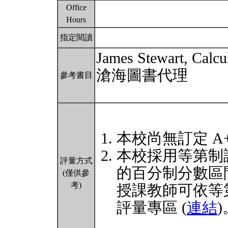
Office
Hours
指定閱讀
James Stewart, Calcul
滄海圖書代理
參考書目
本校尚無訂定 A
本校採用等第制
評量方式
的百分制分數區
(僅供參
考)
授課教師可依等
評量專區 (
連結
)