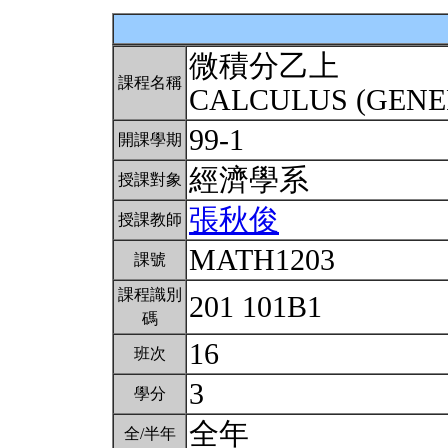
微積分乙上
課程名稱
CALCULUS (GENE
99-1
開課學期
經濟學系
授課對象
張秋俊
授課教師
MATH1203
課號
課程識別
201 101B1
碼
16
班次
3
學分
全年
全/半年