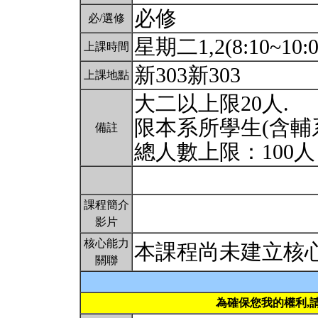
必修
必/選修
星期二1,2(8:10~10:0
上課時間
新303新303
上課地點
大二以上限20人.
限本系所學生(含輔
備註
總人數上限：100
課程簡介
影片
核心能力
本課程尚未建立核
關聯
為確保您我的權利,