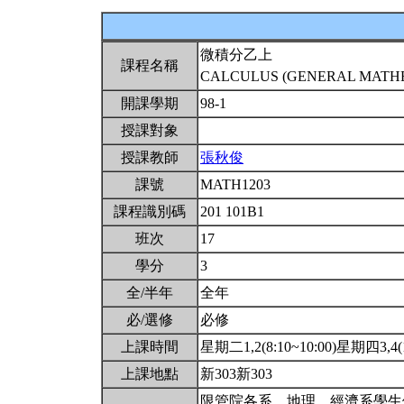
微積分乙上
課程名稱
CALCULUS (GENERAL MATHEM
開課學期
98-1
授課對象
授課教師
張秋俊
課號
MATH1203
課程識別碼
201 101B1
班次
17
學分
3
全/半年
全年
必/選修
必修
上課時間
星期二1,2(8:10~10:00)星期四3,4(1
上課地點
新303新303
限管院各系、地理、經濟系學生修習