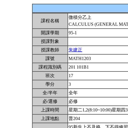
微積分乙上
課程名稱
CALCULUS (GENERAL MATH
開課學期
95-1
授課對象
授課教師
朱建正
課號
MATH1203
課程識別碼
201 101B1
班次
17
學分
3
全/半年
全年
必/選修
必修
上課時間
星期二1,2(8:10~10:00)星期四3,4
上課地點
普204
95新生上不及格，下不得修