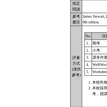
指定
閱讀
參考
James Stewart, 
書目
9th edition.
No.
項
1.
期考
2.
小考
3.
課本作
評量
方式
4.
WeBWo
(僅供
5.
Workshe
參考)
本校尚無
本校採
考，授課