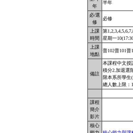
半年
年
必/選
必修
修
上課
第1,2,3,4,5,6,7
時間
星期一10(17:30
上課
普102普101普
地點
本課程中文授
積分2.加退選
備註
限本系所學生(
總人數上限：1
課程
簡介
影片
核心
能力
核心能力與課