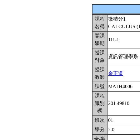
課程
微積分1
名稱
CALCULUS (
開課
111-1
學期
授課
資訊管理學
對象
授課
余正道
教師
課號
MATH4006
課程
識別
201 49810
碼
班次
01
學分
2.0
全/半