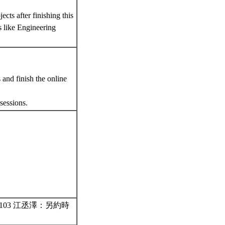
ects after finishing this
s like Engineering
。
 and finish the online
 sessions.
天數 103 江丞澤：另約時