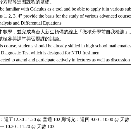
分方程等進階課程的基礎。
e familiar with Calculus as a tool and be able to apply it in various subj
s 1, 2, 3, 4" provide the basis for the study of various advanced course
alysis and Differential Equations.
中數學，並完成為台大新生預備的線上「微積分學前自我檢測」
積極參與課堂與習題課的討論。
is course, students should be already skilled in high school mathematics
f Diagnostic Test which is designed for NTU freshmen.
ected to attend and participate actively in lectures as well as discussion
12:30 - 1:20 @ 普通 102 鄭博允：週四 9:00 - 10:00 @ 
0:20 - 11:20 @ 天數 103