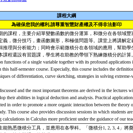
課程大綱
為確保您我的權利,請尊重智慧財產權及不得非法影印
期的課程，主要介紹單變數函數的微分運算，和微分在各領域豐
定義，微分技巧，畫函數圖形，和極值問題等。課堂上將講解定
輯推理與分析能力；同時會示範微積分在各領域的應用，幫助學
本課程還設有習題課，學生將在助教的帶領下熟練微積分的計算
on functions of a single variable together with its profound applications 
 this half-semester course. Especially, this course includes the definitio
niques of differentiation, curve sketching, strategies in solving extreme
discussed and the most important theorems are derived in the lectures wi
lop their abilities in logical deduction and analysis. Practical applicatio
trated in order to promote a more organic interaction between the theory 
udy. This course also provides discussion sessions in which students are
ng calculations in Calculus more proficient under the guidance of our tea
能熟悉微積分工具，並應用在各學科。「微積分1, 2, 3, 4」