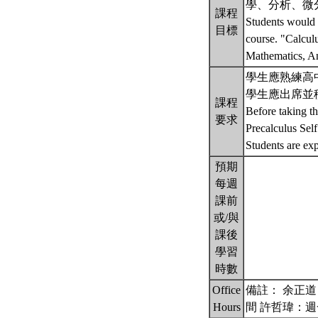
學、分析、微
課程
Students would b
目標
course. "Calculu
Mathematics, An
學生應熟練高
學生應出席並
課程
Before taking th
要求
Precalculus Sel
Students are exp
預期
每週
課前
或/與
課後
學習
時數
Office
備註： 余正道：週五
Hours
間 許哲瑋：週一 1