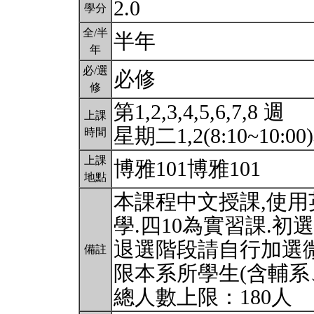
2.0
學分
全/半
半年
年
必/選
必修
修
第1,2,3,4,5,6,7,8 週
上課
星期二1,2(8:10~10:00)
時間
上課
博雅101博雅101
地點
本課程中文授課,使
學.四10為實習課.初
退選階段請自行加選微
備註
限本系所學生(含輔系
總人數上限：180人