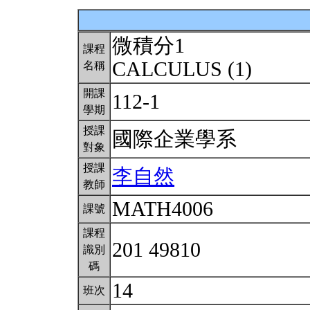
微積分1
課程
CALCULUS (1)
名稱
開課
112-1
學期
授課
國際企業學系
對象
授課
李自然
教師
MATH4006
課號
課程
201 49810
識別
碼
14
班次