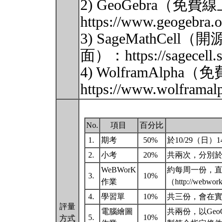
2) GeoGebra（
https://www.geogebra.
3) SageMathCel
面）：https://sagecell.s
4) WolframAlp
https://www.wolframa
No.
項目
百分比
1.
期考
50%
於10/29（日）14
2.
小考
20%
共兩次，分別於9
WeBWorK
約每周一份，直接
3.
10%
作業
（http://webwo
4.
學習單
10%
共三份，會在
評量
電腦繪圖
共兩份，以Geo
5.
10%
方式