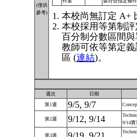
作業
製符合指定條
(僅供
參考)
本校尚無訂定 A+
本校採用等第制評
百分制分數區間與
教師可依等第定義
區 (
連結
)。
週次
日期
9/5, 9/7
第1週
Concept
Techniq
9/12, 9/14
第2週
9/14
Techniq
9/19, 9/21
第3週