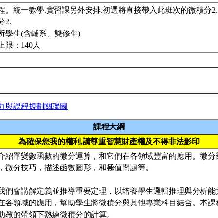
程。統一教學.實習課另外安排.初選將直接帶入此班次的微積分2
2.
所學生(含輔系、雙修生)
上限：140人
力與課程規劃關聯圖
課程大綱
為確保您我的權利,請尊重智慧財產權及不得非法影印
介紹單變數函數的微分運算，和它們在各領域豐富的應用。微分
，微分技巧，描述函數圖形，和極值問題等。
我們會講解定義並推導重要定理，以培養學生邏輯推理與分析能
在各領域的應用，幫助學生將微積分與其他專業科目結合。本課
助教的帶領下熟練微積分的計算。