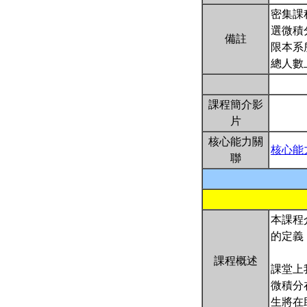
密集課
選微積分
備註
限本系
總人數
課程簡介影
片
核心能力關
核心能
聯
本課程
的定義
課程概述
課堂上
微積分
生將在