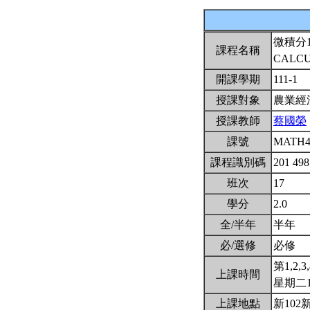
微積分
課程名稱
CALCU
開課學期
111-1
授課對象
農業經
授課教師
蔡國榮
課號
MATH4
課程識別碼
201 49
班次
17
學分
2.0
全/半年
半年
必/選修
必修
第1,2,3,
上課時間
星期二1(8
上課地點
新102新