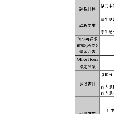
修完本
課程目標
學生應
課程要求
學生應
預期每週課
前或/與課後
學習時數
Office Hours
指定閱讀
微積分
參考書目
台大微積分
台大微乙考古
評量方式