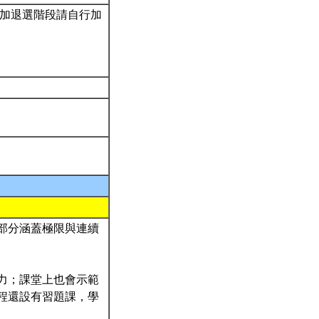
.加退選階段請自行加
部分涵蓋極限與連續
力；課堂上也會示範
程還設有習題課，學