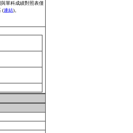
間與單科成績對照表僅
(
連結
)。