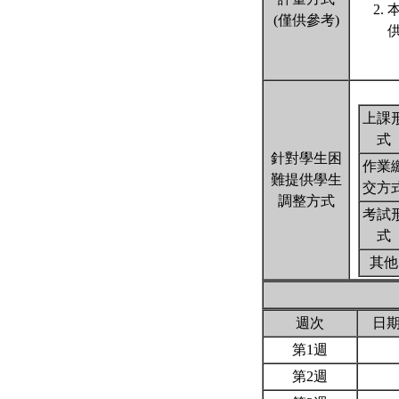
(僅供參考)
上課
式
針對學生困
作業
難提供學生
交方
調整方式
考試
式
其他
週次
日
第1週
第2週