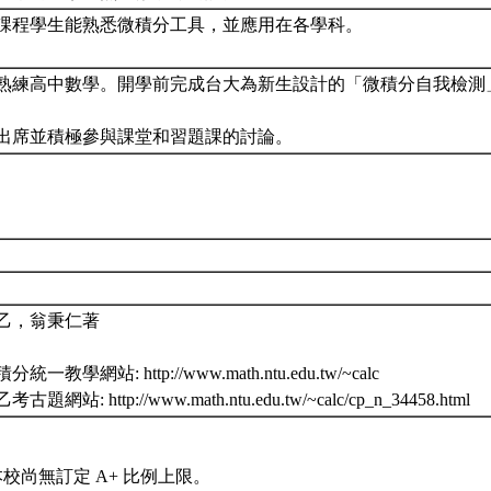
課程學生能熟悉微積分工具，並應用在各學科。
熟練高中數學。開學前完成台大為新生設計的「微積分自我檢測
出席並積極參與課堂和習題課的討論。
乙，翁秉仁著
統一教學網站: http://www.math.ntu.edu.tw/~calc
題網站: http://www.math.ntu.edu.tw/~calc/cp_n_34458.html
本校尚無訂定 A+ 比例上限。