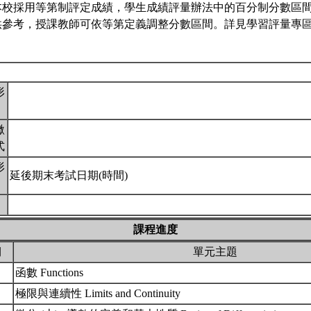
本校採用等第制評定成績，學生成績評量辦法中的百分制分數區
供參考，授課教師可依等第定義調整分數區間。詳見學習評量專區 
形
繳
式
形
延後期末考試日期(時間)
課程進度
期
單元主題
函數 Functions
極限與連續性 Limits and Continuity