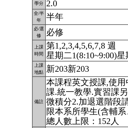
2.0
學分
全/半
半年
年
必/選
必修
修
第1,2,3,4,5,6,7,8 週
上課
星期二1(8:10~9:00)星期
時間
上課
新203新203
地點
本課程英文授課,使
課.統一教學.實習課
微積分2.加退選階段
備註
限本系所學生(含輔系
總人數上限：152人