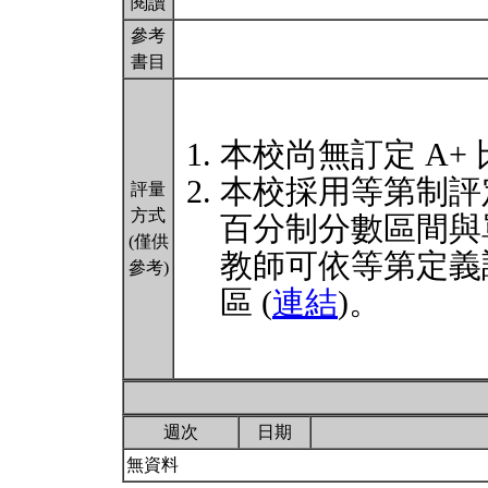
閱讀
參考
書目
本校尚無訂定 A+
本校採用等第制評
評量
方式
百分制分數區間與
(僅供
教師可依等第定義
參考)
區 (
連結
)。
週次
日期
無資料