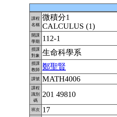
微積分1
課程
CALCULUS (1)
名稱
開課
112-1
學期
授課
生命科學系
對象
授課
鄭聖賢
教師
MATH4006
課號
課程
201 49810
識別
碼
17
班次