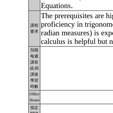
Equations.
The prerequisites are h
proficiency in trigono
課程
radian measures) is exp
要求
calculus is helpful but 
預期
每週
課前
或/與
課後
學習
時數
Office
Hours
指定