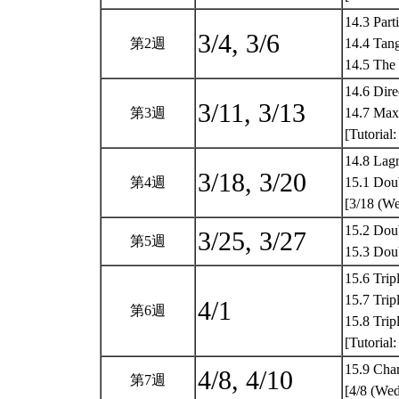
14.3 Part
3/4, 3/6
第2週
14.4 Tang
14.5 The
14.6 Dire
3/11, 3/13
第3週
14.7 Max
[Tutorial
14.8 Lagr
3/18, 3/20
第4週
15.1 Doub
[3/18 (We
15.2 Doub
3/25, 3/27
第5週
15.3 Doub
15.6 Tripl
15.7 Trip
4/1
第6週
15.8 Trip
[Tutorial
15.9 Chan
4/8, 4/10
第7週
[4/8 (Wed