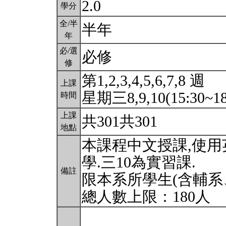
2.0
學分
全/半
半年
年
必/選
必修
修
第1,2,3,4,5,6,7,8 週
上課
星期三8,9,10(15:30~18
時間
上課
共301共301
地點
本課程中文授課,使
學.三10為實習課.
備註
限本系所學生(含輔系
總人數上限：180人