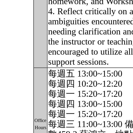
homework, and Worksh
4. Reflect critically on
ambiguities encountered
needing clarification a
the instructor or teachi
encouraged to utilize al
support sessions.
每週五 13:00~15:00
每週四 10:20~12:20
每週一 15:20~17:20
每週四 13:00~15:00
每週一 15:20~17:20
Office
每週三 11:00~13:
Hours