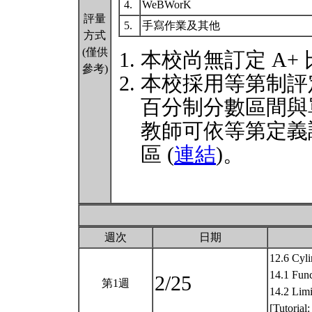
4.
WeBWorK
評量
5.
手寫作業及其他
方式
(僅供
本校尚無訂定 A+
參考)
本校採用等第制評
百分制分數區間與
教師可依等第定義
區 (
連結
)。
週次
日期
12.6 Cyli
14.1 Func
2/25
第1週
14.2 Limi
[Tutorial