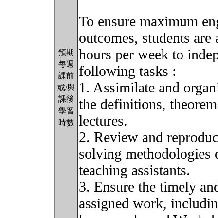
To ensure maximum eng
outcomes, students are 
hours per week to indep
預期
每週
following tasks :
課前
1. Assimilate and organi
或/與
課後
the definitions, theore
學習
lectures.
時數
2. Review and reproduc
solving methodologies d
teaching assistants.
3. Ensure the timely an
assigned work, includi