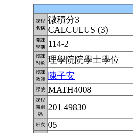
微積分3
課程
CALCULUS (3)
名稱
開課
114-2
學期
授課
理學院院學士學位
對象
授課
陳子安
教師
MATH4008
課號
課程
201 49830
識別
碼
05
班次