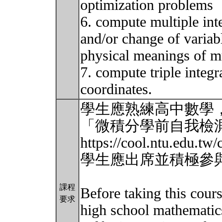
optimization problems
6. compute multiple int
and/or change of variab
physical meanings of mu
7. compute triple integr
coordinates.
學生應熟練高中數學
「微積分學前自我檢
https://cool.ntu.edu.t
學生應出席並積極參
課程
Before taking this cours
要求
high school mathematics